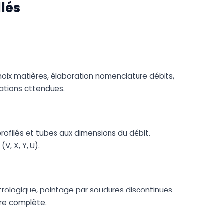
llés
 choix matières, élaboration nomenclature débits,
ations attendues.
rofilés et tubes aux dimensions du débit.
, X, Y, U).
rologique, pointage par soudures discontinues
ure complète.