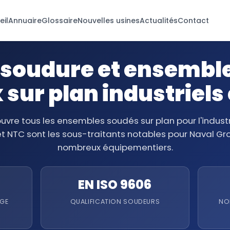
eil
Annuaire
Glossaire
Nouvelles usines
Actualités
Contact
soudure et ensemble
x sur plan industriels
re tous les ensembles soudés sur plan pour l'industri
 NTC sont les sous-traitants notables pour Naval Gro
nombreux équipementiers.
EN ISO 9606
AGE
QUALIFICATION SOUDEURS
NO