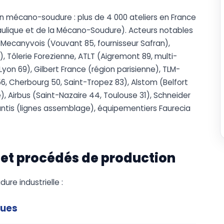
n mécano-soudure : plus de 4 000 ateliers en France
draulique et de la Mécano-Soudure). Acteurs notables
 Mecanyvois (Vouvant 85, fournisseur Safran),
, Tôlerie Forezienne, ATLT (Aigremont 89, multi-
Lyon 69), Gilbert France (région parisienne), TLM-
 56, Cherbourg 50, Saint-Tropez 83), Alstom (Belfort
e), Airbus (Saint-Nazaire 44, Toulouse 31), Schneider
llantis (lignes assemblage), équipementiers Faurecia
 et procédés de production
re industrielle :
ques