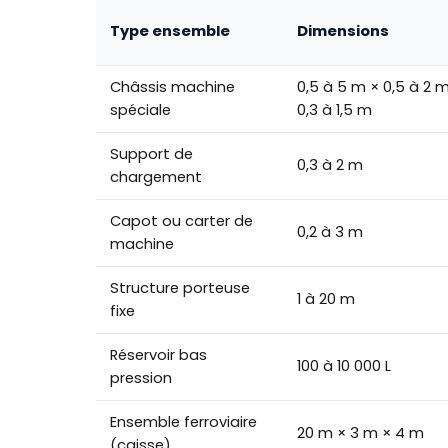
Type ensemble
Dimensions
Châssis machine
0,5 à 5 m × 0,5 à 2 
spéciale
0,3 à 1,5 m
Support de
0,3 à 2 m
chargement
Capot ou carter de
0,2 à 3 m
machine
Structure porteuse
1 à 20 m
fixe
Réservoir bas
100 à 10 000 L
pression
Ensemble ferroviaire
20 m × 3 m × 4 m
(caisse)