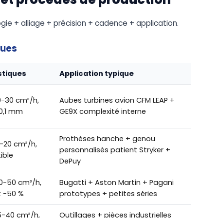
ie + alliage + précision + cadence + application.
ques
stiques
Application typique
-30 cm³/h,
Aubes turbines avion CFM LEAP +
±0,1 mm
GE9X complexité interne
Prothèses hanche + genou
-20 cm³/h,
personnalisés patient Stryker +
ible
DePuy
0-50 cm³/h,
Bugatti + Aston Martin + Pagani
 -50 %
prototypes + petites séries
-40 cm³/h,
Outillages + pièces industrielles