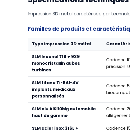
Impression 3D métal caractérisée par technolog
Familles de produits et caractéristi
Type impression 3D métal
Caractéri
SLM Inconel 718 + 939
Cadence 10
monocristallin aubes
précision 
turbines
SLM titane Ti-6Al-4V
Cadence 5
implants médicaux
biocompat
personnalisés
SLM alu AlSi10Mg automobile
Cadence 2
haut de gamme
allègement
SLM acier inox 316L +
Cadence 15