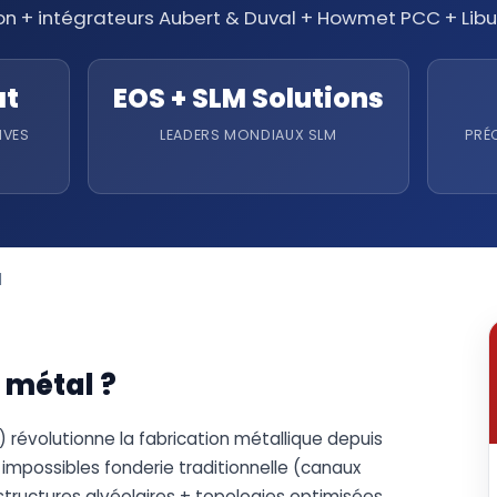
ion + intégrateurs Aubert & Duval + Howmet PCC + Libu
at
EOS + SLM Solutions
IVES
LEADERS MONDIAUX SLM
PRÉ
l
 métal ?
 révolutionne la fabrication métallique depuis
mpossibles fonderie traditionnelle (canaux
 structures alvéolaires + topologies optimisées