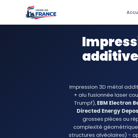
Accu
Impressi
additiv
Impression 3D métal addit
+ alu fusionnée laser c
Trumpf),
EBM Electron B
Directed Energy Depos
grosses pièces ou rép
complexité géométrique i
structures alvéolaires) - 