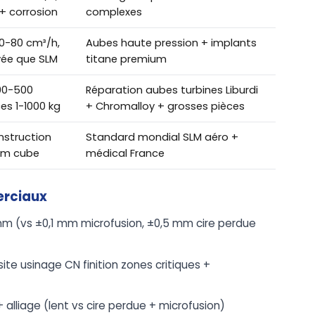
+ corrosion
complexes
0-80 cm³/h,
Aubes haute pression + implants
vée que SLM
titane premium
00-500
Réparation aubes turbines Liburdi
es 1-1000 kg
+ Chromalloy + grosses pièces
struction
Standard mondial SLM aéro +
mm cube
médical France
erciaux
 mm (vs ±0,1 mm microfusion, ±0,5 mm cire perdue
ite usinage CN finition zones critiques +
alliage (lent vs cire perdue + microfusion)