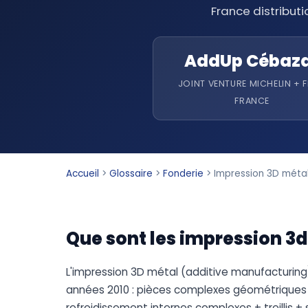
France distribut
AddUp Cébaz
JOINT VENTURE MICHELIN + F
FRANCE
Accueil
>
Glossaire
>
Fonderie
>
Impression 3D méta
Que sont les impression 3d
L'impression 3D métal (additive manufacturing)
années 2010 : pièces complexes géométriques i
refroidissement internes complexes + treillis +