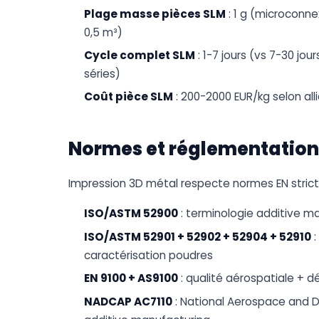
Plage masse pièces SLM
: 1 g (microconn
0,5 m³)
Cycle complet SLM
: 1-7 jours (vs 7-30 jo
séries)
Coût pièce SLM
: 200-2000 EUR/kg selon al
Normes et réglementation
Impression 3D métal respecte normes EN strict
ISO/ASTM 52900
: terminologie additive m
ISO/ASTM 52901 + 52902 + 52904 + 52910
:
caractérisation poudres
EN 9100 + AS9100
: qualité aérospatiale + 
NADCAP AC7110
: National Aerospace and 