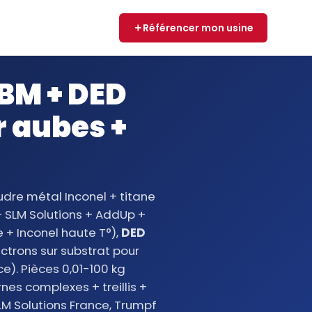
Référencer mon usine
EBM + DED
 aubes +
dre métal Inconel + titane
 SLM Solutions + AddUp +
 + Inconel haute T°),
DED
ectrons sur substrat pour
e). Pièces 0,01-100 kg
es complexes + treillis +
LM Solutions France, Trumpf