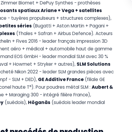
 Zimmer Biomet + DePuy Synthes - prothèses
sants spatiaux Ariane + Vega + satellites
ce - tuyères propulseurs + structures complexes),
etites séries
(Bugatti + Aston Martin + Pagani +
plexes
(Thales + Safran + Airbus Defence). Acteurs
helin + Fives 2016 - leader français impression 3D
ent aéro + médical + automobile haut de gamme
allemand EOS GmbH - leader mondial SLM avec 30 %
al + Howmet + Stryker + autres),
SLM Solutions
racheté Nikon 2022 - leader SLM grandes pièces avec
umpf - SLM + DED),
GE Additive France
(filiale GE
conel haute T°). Pour poudres métal SLM :
Aubert &
e + Maraging 300 - intégré filière France),
ey
(suédois),
Höganäs
(suédois leader mondial
 et procédés de production