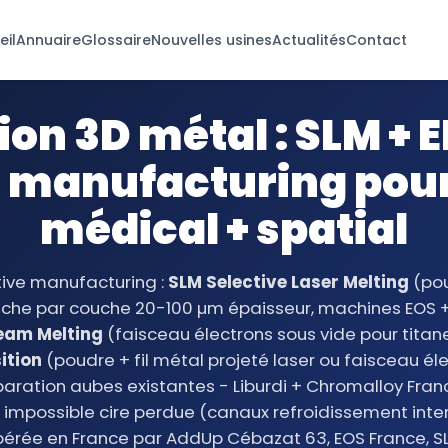
eil
Annuaire
Glossaire
Nouvelles usines
Actualités
Contact
on 3D métal : SLM + 
e manufacturing pour
médical + spatial
ive manufacturing :
SLM Selective Laser Melting
(pou
ouche par couche 20-100 µm épaisseur, machines EOS +
eam Melting
(faisceau électrons sous vide pour titane
ition
(poudre + fil métal projeté laser ou faisceau él
aration aubes existantes - Liburdi + Chromalloy Franc
mpossible cire perdue (canaux refroidissement intern
opérée en France par AddUp Cébazat 63, EOS France, S