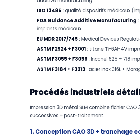
additive manufacturing
ISO 13485
: qualité dispositifs médicaux (i
FDA Guidance Additive Manufacturing
:
implants médicaux
EU MDR 2017/745
: Medical Devices Regulat
ASTM F2924 + F3001
: titane Ti-6Al-4V imp
ASTM F3055 + F3056
: Inconel 625 + 718 i
ASTM F3184 + F3213
: acier inox 316L + Mar
Procédés industriels détai
Impression 3D métal SLM combine fichier CAO 3
successives + post-traitement.
1. Conception CAO 3D + tranchage c