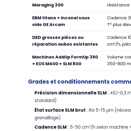
Maraging 300
résistance 
EBM titane + Inconel sous
Cadence 3
vide GE Arcam
T° plus éle
DED grosses pièces ou
Cadence 1
réparation aubes existantes
cm³/h, pièc
Machines AddUp FormUp 350
Volume con
+ EOS M400 + SLM 800
350-800 
Grades et conditionnements comm
Précision dimensionnelle SLM
: ±0,1-0,3
standard)
État surface SLM brut
: Ra 5-15 µm (nécess
grenaillage)
Cadence SLM
: 5-50 cm³/h selon machine + 