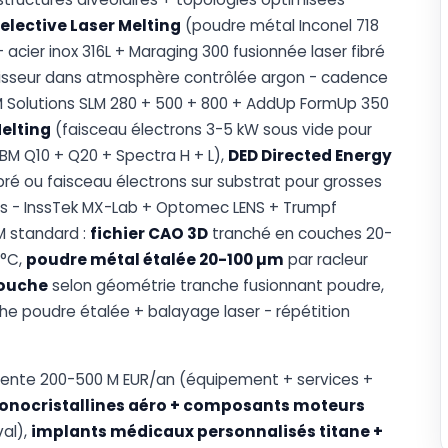
elective Laser Melting
(poudre métal Inconel 718
+ acier inox 316L + Maraging 300 fusionnée laser fibré
isseur dans atmosphère contrôlée argon - cadence
 Solutions SLM 280 + 500 + 800 + AddUp FormUp 350
elting
(faisceau électrons 3-5 kW sous vide pour
EBM Q10 + Q20 + Spectra H + L),
DED Directed Energy
ibré ou faisceau électrons sur substrat pour grosses
tes - InssTek MX-Lab + Optomec LENS + Trumpf
M standard :
fichier CAO 3D
tranché en couches 20-
 °C,
poudre métal étalée 20-100 µm
par racleur
couche
selon géométrie tranche fusionnant poudre,
he poudre étalée + balayage laser - répétition
sente 200-500 M EUR/an (équipement + services +
onocristallines aéro + composants moteurs
al),
implants médicaux personnalisés titane +