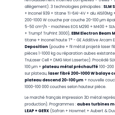
allègement). 3 technologies principales :
SLM S
+ Inconel 939 + titane Ti-6Al-4V + alu AlSi10Mg 
200-1000 W couche par couche 20-100 µm épa
5-50 cm³/h - machines EOS M290 + M400 + SLM
+ Trumpf TruPrint 3000),
EBM Electron Beam M
titane + Inconel haute T° - GE Additive Arcam 
Deposition
(poudre + fil métal projeté laser f
pièces 1-1000 kg ou réparation aubes existan
TruLaser Cell + DMG Mori Lasertec). Procédé SL
100 µm +
plateau métal préchauffé
100-200
sur plateau,
laser fibré 200-1000 W balaye 
plateau descend 20-100 µm
+ nouvelle couc
1000-100 000 couches selon hauteur pièce.
Le marché français impression 3D métal repré
production). Programmes :
aubes turbines m
LEAP + GE9X
(Safran + Howmet + Aubert & Duv