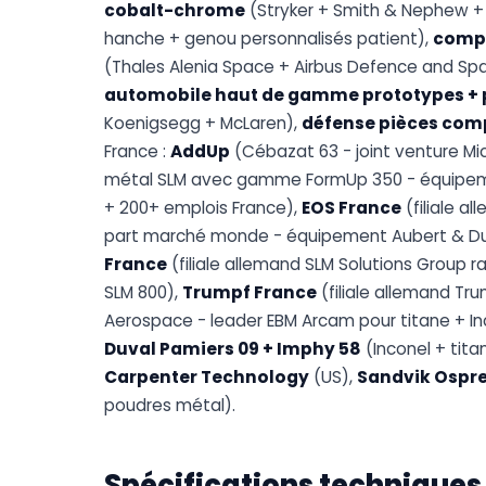
cobalt-chrome
(Stryker + Smith & Nephew +
hanche + genou personnalisés patient),
compo
(Thales Alenia Space + Airbus Defence and Spa
automobile haut de gamme prototypes + p
Koenigsegg + McLaren),
défense pièces com
France :
AddUp
(Cébazat 63 - joint venture Mic
métal SLM avec gamme FormUp 350 - équipem
+ 200+ emplois France),
EOS France
(filiale 
part marché monde - équipement Aubert & Duv
France
(filiale allemand SLM Solutions Group 
SLM 800),
Trumpf France
(filiale allemand Tr
Aerospace - leader EBM Arcam pour titane + In
Duval Pamiers 09 + Imphy 58
(Inconel + titan
Carpenter Technology
(US),
Sandvik Ospr
poudres métal).
Spécifications techniques