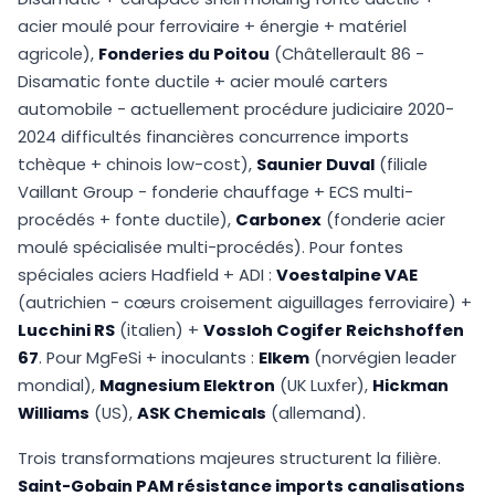
acier moulé pour ferroviaire + énergie + matériel
agricole),
Fonderies du Poitou
(Châtellerault 86 -
Disamatic fonte ductile + acier moulé carters
automobile - actuellement procédure judiciaire 2020-
2024 difficultés financières concurrence imports
tchèque + chinois low-cost),
Saunier Duval
(filiale
Vaillant Group - fonderie chauffage + ECS multi-
procédés + fonte ductile),
Carbonex
(fonderie acier
moulé spécialisée multi-procédés). Pour fontes
spéciales aciers Hadfield + ADI :
Voestalpine VAE
(autrichien - cœurs croisement aiguillages ferroviaire) +
Lucchini RS
(italien) +
Vossloh Cogifer Reichshoffen
67
. Pour MgFeSi + inoculants :
Elkem
(norvégien leader
mondial),
Magnesium Elektron
(UK Luxfer),
Hickman
Williams
(US),
ASK Chemicals
(allemand).
Trois transformations majeures structurent la filière.
Saint-Gobain PAM résistance imports canalisations