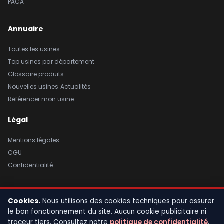
PACA
Annuaire
Toutes les usines
Top usines par département
Glossaire produits
Nouvelles usines
Actualités
Référencer mon usine
Légal
Mentions légales
CGU
Confidentialité
Cookies.
Nous utilisons des cookies techniques pour assurer
© 2026 Usine de France. Tous droits réservés. |
Mentions légales
|
le bon fonctionnement du site. Aucun cookie publicitaire ni
CGU
|
Confidentialité
traceur tiers. Consultez notre
politique de confidentialité
.