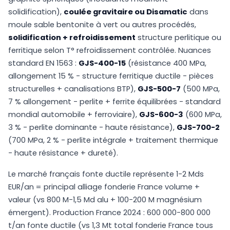
solidification),
coulée gravitaire ou Disamatic
dans
moule sable bentonite à vert ou autres procédés,
solidification + refroidissement
structure perlitique ou
ferritique selon T° refroidissement contrôlée. Nuances
standard EN 1563 :
GJS-400-15
(résistance 400 MPa,
allongement 15 % - structure ferritique ductile - pièces
structurelles + canalisations BTP),
GJS-500-7
(500 MPa,
7 % allongement - perlite + ferrite équilibrées - standard
mondial automobile + ferroviaire),
GJS-600-3
(600 MPa,
3 % - perlite dominante - haute résistance),
GJS-700-2
(700 MPa, 2 % - perlite intégrale + traitement thermique
- haute résistance + dureté).
Le marché français fonte ductile représente 1-2 Mds
EUR/an = principal alliage fonderie France volume +
valeur (vs 800 M-1,5 Md alu + 100-200 M magnésium
émergent). Production France 2024 : 600 000-800 000
t/an fonte ductile (vs 1,3 Mt total fonderie France tous