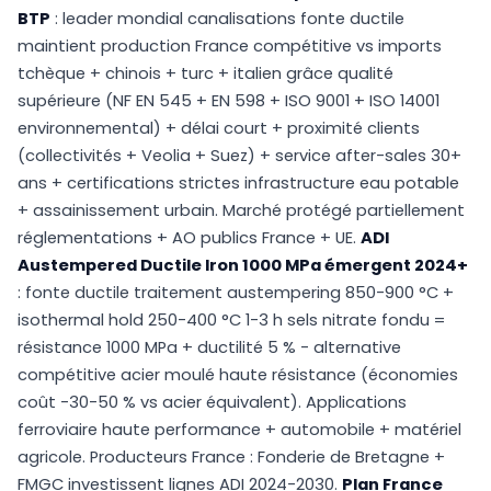
BTP
: leader mondial canalisations fonte ductile
maintient production France compétitive vs imports
tchèque + chinois + turc + italien grâce qualité
supérieure (NF EN 545 + EN 598 + ISO 9001 + ISO 14001
environnemental) + délai court + proximité clients
(collectivités + Veolia + Suez) + service after-sales 30+
ans + certifications strictes infrastructure eau potable
+ assainissement urbain. Marché protégé partiellement
réglementations + AO publics France + UE.
ADI
Austempered Ductile Iron 1000 MPa émergent 2024+
: fonte ductile traitement austempering 850-900 °C +
isothermal hold 250-400 °C 1-3 h sels nitrate fondu =
résistance 1000 MPa + ductilité 5 % - alternative
compétitive acier moulé haute résistance (économies
coût -30-50 % vs acier équivalent). Applications
ferroviaire haute performance + automobile + matériel
agricole. Producteurs France : Fonderie de Bretagne +
FMGC investissent lignes ADI 2024-2030.
Plan France