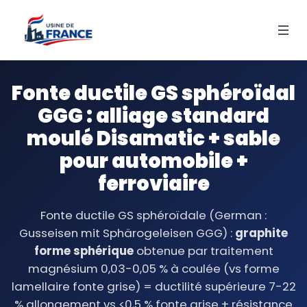
Fonte ductile GS sphéroïdal
GGG : alliage standard
moulé Disamatic + sable
pour automobile +
ferroviaire
Fonte ductile GS sphéroïdale (German :
Gusseisen mit Sphärogeleisen GGG) :
graphite
forme sphérique
obtenue par traitement
magnésium 0,03-0,05 % à coulée (vs forme
lamellaire fonte grise) = ductilité supérieure 7-22
% allongement vs <0,5 % fonte grise + résistance