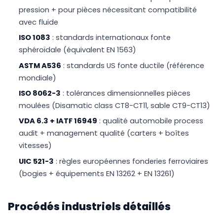
pression + pour pièces nécessitant compatibilité
avec fluide
ISO 1083
: standards internationaux fonte
sphéroïdale (équivalent EN 1563)
ASTM A536
: standards US fonte ductile (référence
mondiale)
ISO 8062-3
: tolérances dimensionnelles pièces
moulées (Disamatic class CT8-CT11, sable CT9-CT13)
VDA 6.3 + IATF 16949
: qualité automobile process
audit + management qualité (carters + boîtes
vitesses)
UIC 521-3
: règles européennes fonderies ferroviaires
(bogies + équipements EN 13262 + EN 13261)
Procédés industriels détaillés