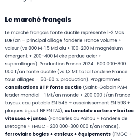
Le marché français
Le marché français fonte ductile représente 1-2 Mds
EUR/an = principal alliage fonderie France volume +
valeur (vs 800 M-1,5 Md alu + 100-200 M magnésium
émergent + 200-400 M cire perdue acier +
superalliages). Production France 2024 : 600 000-800
000 t/an fonte ductile (vs 1,3 Mt total fonderie France
tous alliages = 50-60 % production). Programmes :
canalisations BTP fonte ductile
(Saint-Gobain PAM
leader mondial - 1 Mt/an monde + 200 000 t/an France -
tuyaux eau potable EN 545 + assainissement EN 598 +
plaques égout NF EN 124),
automobile carters + boîtes
vitesses + jantes
(Fonderies du Poitou + Fonderie de
Bretagne + FMGC - 200 000-300 000 t/an France),
ferroviaire bogies + essieux + équipements
(FMGC +