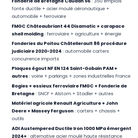
Fonderie de Bretagne Caudan 56
: 350 emplois
fonte ductile + acier moulé aéronautique +
automobile + ferroviaire
FMGC Châteaubriant 44 Disamatic + carapace
shell molding
: ferroviaire + agriculture + énergie
Fonderies du Poitou Châtellerault 86 procédure
judiciaire 2020-2024
: automobile carters
concurrence imports
Plaques égout NF EN 124 Saint-Gobain PAM +
autres
: voirie + parkings + zones industrielles France
Bogies + essieux ferroviaire FMGC + Fonderie de
Bretagne
: SNCF + Alstom + Stadler + autres
Matériel agricole Renault Agriculture + John
Deere + Massey Ferguson
: carters + chassis +
outils
ADI Austempered Ductile Iron 1000 MPa émergent
2024+
: alternative acier moulé haute résistance