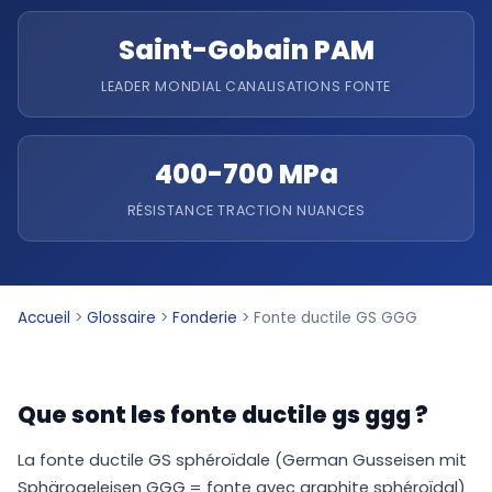
Saint-Gobain PAM
LEADER MONDIAL CANALISATIONS FONTE
400-700 MPa
RÉSISTANCE TRACTION NUANCES
Accueil
>
Glossaire
>
Fonderie
>
Fonte ductile GS GGG
Que sont les fonte ductile gs ggg ?
La fonte ductile GS sphéroïdale (German Gusseisen mit
Sphärogeleisen GGG = fonte avec graphite sphéroïdal)