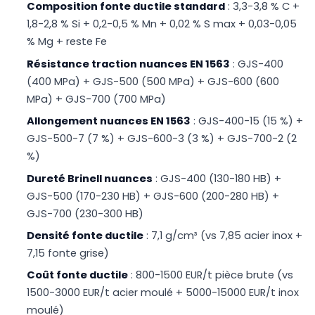
Composition fonte ductile standard
: 3,3-3,8 % C +
1,8-2,8 % Si + 0,2-0,5 % Mn + 0,02 % S max + 0,03-0,05
% Mg + reste Fe
Résistance traction nuances EN 1563
: GJS-400
(400 MPa) + GJS-500 (500 MPa) + GJS-600 (600
MPa) + GJS-700 (700 MPa)
Allongement nuances EN 1563
: GJS-400-15 (15 %) +
GJS-500-7 (7 %) + GJS-600-3 (3 %) + GJS-700-2 (2
%)
Dureté Brinell nuances
: GJS-400 (130-180 HB) +
GJS-500 (170-230 HB) + GJS-600 (200-280 HB) +
GJS-700 (230-300 HB)
Densité fonte ductile
: 7,1 g/cm³ (vs 7,85 acier inox +
7,15 fonte grise)
Coût fonte ductile
: 800-1500 EUR/t pièce brute (vs
1500-3000 EUR/t acier moulé + 5000-15000 EUR/t inox
moulé)