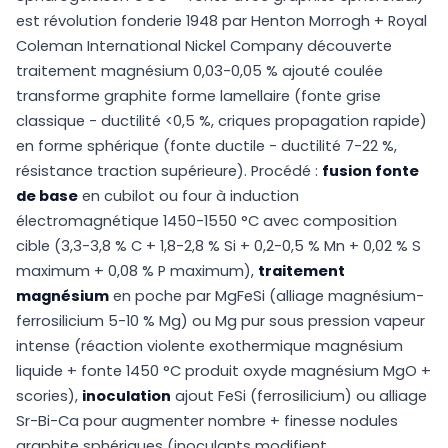
est révolution fonderie 1948 par Henton Morrogh + Royal
Coleman International Nickel Company découverte
traitement magnésium 0,03-0,05 % ajouté coulée
transforme graphite forme lamellaire (fonte grise
classique - ductilité <0,5 %, criques propagation rapide)
en forme sphérique (fonte ductile - ductilité 7-22 %,
résistance traction supérieure). Procédé :
fusion fonte
de base
en cubilot ou four à induction
électromagnétique 1450-1550 °C avec composition
cible (3,3-3,8 % C + 1,8-2,8 % Si + 0,2-0,5 % Mn + 0,02 % S
maximum + 0,08 % P maximum),
traitement
magnésium
en poche par MgFeSi (alliage magnésium-
ferrosilicium 5-10 % Mg) ou Mg pur sous pression vapeur
intense (réaction violente exothermique magnésium
liquide + fonte 1450 °C produit oxyde magnésium MgO +
scories),
inoculation
ajout FeSi (ferrosilicium) ou alliage
Sr-Bi-Ca pour augmenter nombre + finesse nodules
graphite sphériques (inoculants modifient