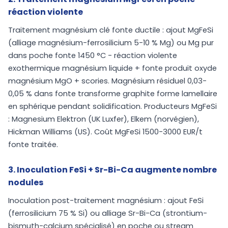
réaction violente
Traitement magnésium clé fonte ductile : ajout MgFeSi
(alliage magnésium-ferrosilicium 5-10 % Mg) ou Mg pur
dans poche fonte 1450 °C - réaction violente
exothermique magnésium liquide + fonte produit oxyde
magnésium MgO + scories. Magnésium résiduel 0,03-
0,05 % dans fonte transforme graphite forme lamellaire
en sphérique pendant solidification. Producteurs MgFeSi
: Magnesium Elektron (UK Luxfer), Elkem (norvégien),
Hickman Williams (US). Coût MgFeSi 1500-3000 EUR/t
fonte traitée.
3. Inoculation FeSi + Sr-Bi-Ca augmente nombre
nodules
Inoculation post-traitement magnésium : ajout FeSi
(ferrosilicium 75 % Si) ou alliage Sr-Bi-Ca (strontium-
bismuth-calcium spécialisé) en poche ou stream