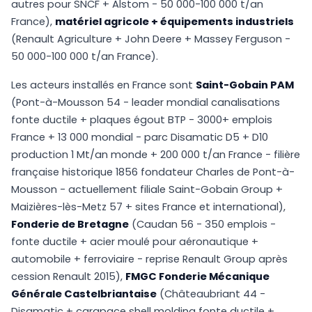
autres pour SNCF + Alstom - 50 000-100 000 t/an
France),
matériel agricole + équipements industriels
(Renault Agriculture + John Deere + Massey Ferguson -
50 000-100 000 t/an France).
Les acteurs installés en France sont
Saint-Gobain PAM
(Pont-à-Mousson 54 - leader mondial canalisations
fonte ductile + plaques égout BTP - 3000+ emplois
France + 13 000 mondial - parc Disamatic D5 + D10
production 1 Mt/an monde + 200 000 t/an France - filière
française historique 1856 fondateur Charles de Pont-à-
Mousson - actuellement filiale Saint-Gobain Group +
Maizières-lès-Metz 57 + sites France et international),
Fonderie de Bretagne
(Caudan 56 - 350 emplois -
fonte ductile + acier moulé pour aéronautique +
automobile + ferroviaire - reprise Renault Group après
cession Renault 2015),
FMGC Fonderie Mécanique
Générale Castelbriantaise
(Châteaubriant 44 -
Disamatic + carapace shell molding fonte ductile +