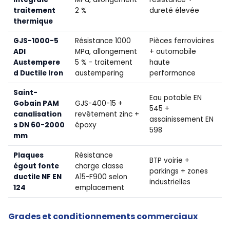
traitement
2 %
dureté élevée
thermique
GJS-1000-5
Résistance 1000
Pièces ferroviaires
ADI
MPa, allongement
+ automobile
Austempere
5 % - traitement
haute
d Ductile Iron
austempering
performance
Saint-
Eau potable EN
Gobain PAM
GJS-400-15 +
545 +
canalisation
revêtement zinc +
assainissement EN
s DN 60-2000
époxy
598
mm
Plaques
Résistance
BTP voirie +
égout fonte
charge classe
parkings + zones
ductile NF EN
A15-F900 selon
industrielles
124
emplacement
Grades et conditionnements commerciaux