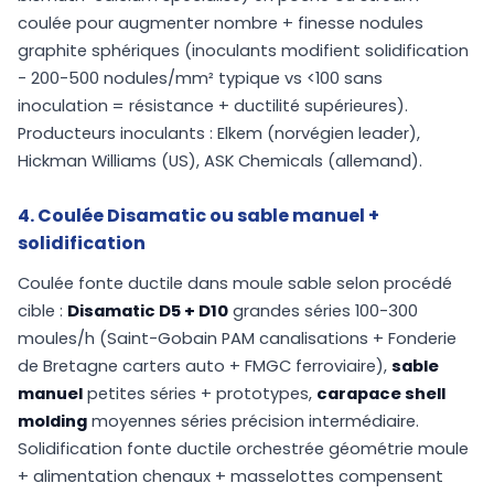
coulée pour augmenter nombre + finesse nodules
graphite sphériques (inoculants modifient solidification
- 200-500 nodules/mm² typique vs <100 sans
inoculation = résistance + ductilité supérieures).
Producteurs inoculants : Elkem (norvégien leader),
Hickman Williams (US), ASK Chemicals (allemand).
4. Coulée Disamatic ou sable manuel +
solidification
Coulée fonte ductile dans moule sable selon procédé
cible :
Disamatic D5 + D10
grandes séries 100-300
moules/h (Saint-Gobain PAM canalisations + Fonderie
de Bretagne carters auto + FMGC ferroviaire),
sable
manuel
petites séries + prototypes,
carapace shell
molding
moyennes séries précision intermédiaire.
Solidification fonte ductile orchestrée géométrie moule
+ alimentation chenaux + masselottes compensent