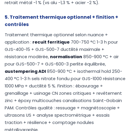
retrait métal -1 % (vs alu -1,3 % + acier -2 %).
5. Traitement thermique optionnel + finition +
contrôles
Traitement thermique optionnel selon nuance +
application :
recuit ferritique
700-750 °C 1-3 h pour
GJS-400-15 + GJS-500-7 ductilité maximale +
résistance modérée,
normalisation
850-900 °C + air
pour GJS-500-7 + GJS-600-3 perlite équilibrée,
austempering ADI
850-900 °C + isothermal hold 250-
400 °C 1-3 h sels nitrate fondu pour GJS-1000 résistance
1000 MPa + ductilité 5 %. Finition : ébavurage +
grenaillage + usinage CN zones critiques + revêtement
zinc + époxy multicouches canalisations Saint-Gobain
PAM. Contrôles qualité : ressuage + magnétoscopie +
ultrasons US + analyse spectrométrique + essais
traction + résilience + comptage nodules
métallographie.