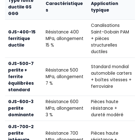
Type fonte
Caractéristique
Application
ductile GS
s
typique
GGG
Canalisations
GJS-400-15
Résistance 400
Saint-Gobain PAM
ferritique
MPa, allongement
+ pièces
ductile
15 %
structurelles
ductiles
GJS-500-7
Standard mondial
perlite +
Résistance 500
automobile carters
ferrite
MPa, allongement
+ boîtes vitesses +
équilibrées
7 %
ferroviaire
standard
GJS-600-3
Résistance 600
Pièces haute
perlite
MPa, allongement
résistance +
dominante
3 %
dureté modéré
GJS-700-2
perlite
Résistance 700
Pièces haute
intégrale
MPa, allongement
résistance +