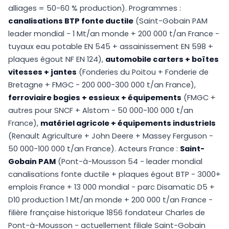
alliages = 50-60 % production). Programmes :
canalisations BTP fonte ductile
(Saint-Gobain PAM
leader mondial - 1 Mt/an monde + 200 000 t/an France -
tuyaux eau potable EN 545 + assainissement EN 598 +
plaques égout NF EN 124),
automobile carters + boîtes
vitesses + jantes
(Fonderies du Poitou + Fonderie de
Bretagne + FMGC - 200 000-300 000 t/an France),
ferroviaire bogies + essieux + équipements
(FMGC +
autres pour SNCF + Alstom - 50 000-100 000 t/an
France),
matériel agricole + équipements industriels
(Renault Agriculture + John Deere + Massey Ferguson -
50 000-100 000 t/an France). Acteurs France :
Saint-
Gobain PAM
(Pont-à-Mousson 54 - leader mondial
canalisations fonte ductile + plaques égout BTP - 3000+
emplois France + 13 000 mondial - parc Disamatic D5 +
D10 production 1 Mt/an monde + 200 000 t/an France -
filière française historique 1856 fondateur Charles de
Pont-à-Mousson - actuellement filiale Saint-Gobain