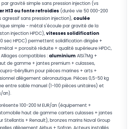
par gravité simple sans pression injection (vs
r H13 ou fonte refroidies
(durée vie 50 000-200
 agressif sans pression injection),
coulée
que simple - métal s'écoule par gravité de la
ston injection HPDC),
vitesses solidification
0 sec HPDC) permettent solidification dirigée +
étal = porosité réduite + qualité supérieure HPDC,
Alliages compatibles :
aluminium
AlSi7Mg +
haut de gamme + jantes premium + culasses,
cupro-béryllium pour pièces marines + arts +
ionnel allègement aéronautique. Pièces 0,5-50 kg
e entre sable manuel (1-100 pièces unitaires) et
s/an).
représente 100-200 M EUR/an (équipement +
utomobile haut de gamme carters culasses + jantes
Stellantis + Renault), bronzes marins Naval Group
relles allègement Airbus + Safran. Acteurs installés