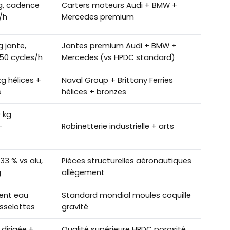
kg, cadence
Carters moteurs Audi + BMW +
/h
Mercedes premium
g jante,
Jantes premium Audi + BMW +
50 cycles/h
Mercedes (vs HPDC standard)
g hélices +
Naval Group + Brittany Ferries
s
hélices + bronzes
 kg
+
Robinetterie industrielle + arts
33 % vs alu,
Pièces structurelles aéronautiques
g
allègement
ent eau
Standard mondial moules coquille
sselottes
gravité
 dirigée +
Qualité supérieure HPDC porosité