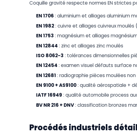
Coquille gravité respecte normes EN strictes p
EN 1706
: aluminium et alliages aluminium m
EN 1982
: cuivre et alliages cuivreux moulés
EN 1753
: magnésium et alliages magnésium
EN 12844
: zinc et alliages zinc moulés
ISO 8062-3
: tolérances dimensionnelles pi
EN 12454
: examen visuel défauts surface n
EN 12681
: radiographie pièces moulées non 
EN 9100 + AS9100
: qualité aérospatiale + d
IATF 16949
: qualité automobile process a
BV NR 216 + DNV
: classification bronzes mar
Procédés industriels détai