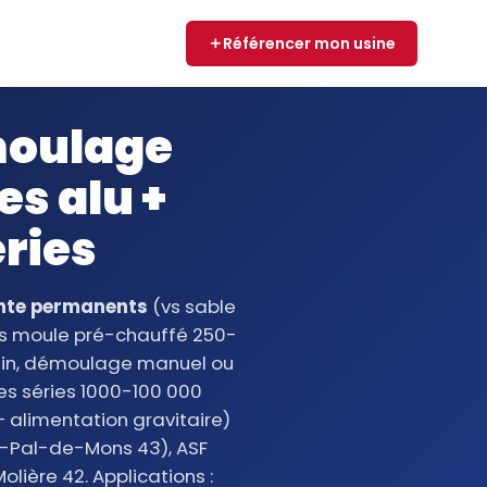
Référencer mon usine
 moulage
s alu +
ries
onte permanents
(vs sable
ans moule pré-chauffé 250-
 min, démoulage manuel ou
es séries 1000-100 000
+ alimentation gravitaire)
t-Pal-de-Mons 43), ASF
ière 42. Applications :