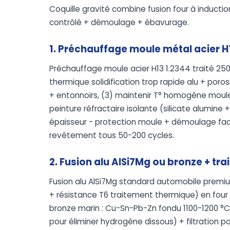
Coquille gravité combine fusion four à inducti
contrôlé + démoulage + ébavurage.
1. Préchauffage moule métal acier H
Préchauffage moule acier H13 1.2344 traité 250
thermique solidification trop rapide alu + poros
+ entonnoirs, (3) maintenir T° homogène moule
peinture réfractaire isolante (silicate alumine
épaisseur - protection moule + démoulage faci
revêtement tous 50-200 cycles.
2. Fusion alu AlSi7Mg ou bronze + tr
Fusion alu AlSi7Mg standard automobile premiu
+ résistance T6 traitement thermique) en four
bronze marin : Cu-Sn-Pb-Zn fondu 1100-1200 °C
pour éliminer hydrogène dissous) + filtration p