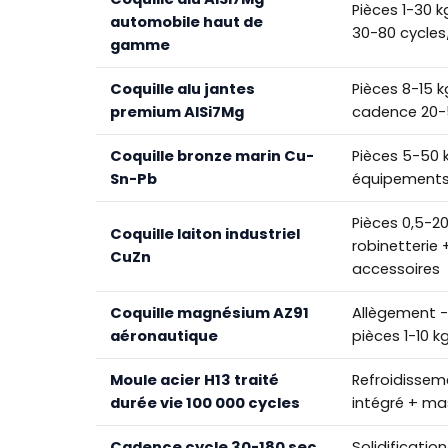
Pièces 1-30 
automobile haut de
30-80 cycles
gamme
Coquille alu jantes
Pièces 8-15 k
premium AlSi7Mg
cadence 20-
Coquille bronze marin Cu-
Pièces 5-50 k
Sn-Pb
équipement
Pièces 0,5-20
Coquille laiton industriel
robinetterie 
CuZn
accessoires
Coquille magnésium AZ91
Allègement -
aéronautique
pièces 1-10 k
Moule acier H13 traité
Refroidissem
durée vie 100 000 cycles
intégré + ma
Cadence cycle 30-180 sec
Solidification