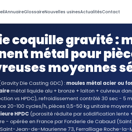
eil
Annuaire
Glossaire
Nouvelles usines
Actualités
Contact
e coquille gravité :
ent métal pour pièce
vreuses moyennes sé
(Gravity Die Casting GDC) :
moules métal acier ou f
aire
métal liquide alu + bronze + laiton + cuivreux d
jection vs HPDC), refroidissement contrôlé 30 sec - 5
 20-100 cycles/h, pièces 0,5-50 kg unitaire moyenn
rieure HPDC
(porosité réduite par solidification lente 
re - opérée en France par Fonderie de Cabaud (Sain
 Saint-Jean-de-Maurienne 73, Ferralliage Roche-la-Mol