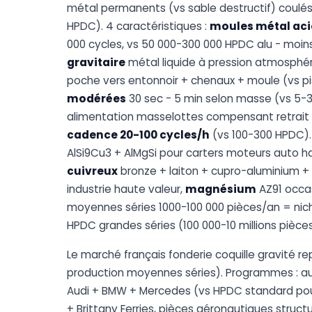
métal permanents (vs sable destructif) coulés 
HPDC). 4 caractéristiques :
moules métal acie
000 cycles, vs 50 000-300 000 HPDC alu - moins
gravitaire
métal liquide à pression atmosphéri
poche vers entonnoir + chenaux + moule (vs pi
modérées
30 sec - 5 min selon masse (vs 5-3
alimentation masselottes compensant retrait m
cadence 20-100 cycles/h
(vs 100-300 HPDC). 
AlSi9Cu3 + AlMgSi pour carters moteurs auto 
cuivreux
bronze + laiton + cupro-aluminium + 
industrie haute valeur,
magnésium
AZ91 occas
moyennes séries 1000-100 000 pièces/an = nich
HPDC grandes séries (100 000-10 millions pièce
Le marché français fonderie coquille gravité 
production moyennes séries). Programmes : a
Audi + BMW + Mercedes (vs HPDC standard pour 
+ Brittany Ferries, pièces aéronautiques structu