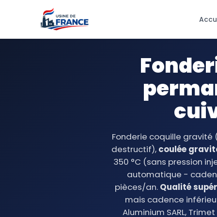
Accu
Fonderi
perman
cui
Fonderie coquille gravité 
destructif),
coulée gravit
350 °C (sans pression in
automatique - cadence
pièces/an.
Qualité supé
mais cadence inférieu
Aluminium SARL, Trimet