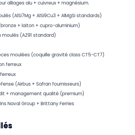
our alliages alu + cuivreux + magnésium.
oulés (AlSi7Mg + AlSi9Cu3 + AlMgSi standards)
 (bronze + laiton + cupro-aluminium)
 moulés (AZ91 standard)
èces moulées (coquille gravité class CT5-CT7)
on ferreux
ferreux
éfense (Airbus + Safran fournisseurs)
udit + management qualité (premium)
ins Naval Group + Brittany Ferries
llés