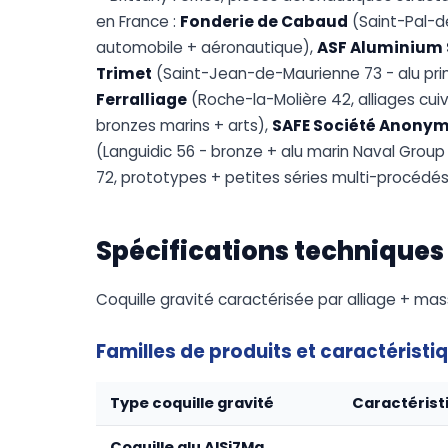
en France :
Fonderie de Cabaud
(Saint-Pal-de
automobile + aéronautique),
ASF Aluminium 
Trimet
(Saint-Jean-de-Maurienne 73 - alu pri
Ferralliage
(Roche-la-Molière 42, alliages cuiv
bronzes marins + arts),
SAFE Société Anonym
(Languidic 56 - bronze + alu marin Naval Group 
72, prototypes + petites séries multi-procédés
Spécifications techniques
Coquille gravité caractérisée par alliage + m
Familles de produits et caractéristi
Type coquille gravité
Caractérist
Coquille alu AlSi7Mg