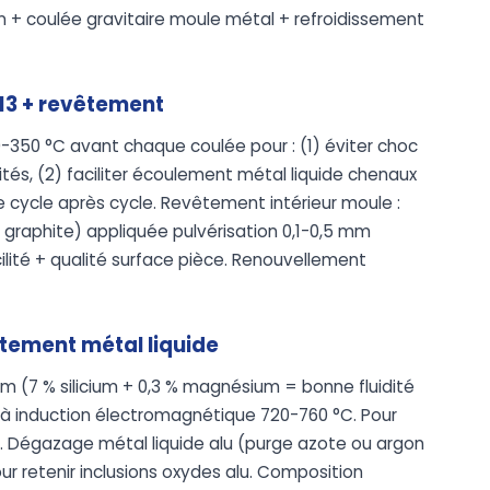
on + coulée gravitaire moule métal + refroidissement
13 + revêtement
-350 °C avant chaque coulée pour : (1) éviter choc
ités, (2) faciliter écoulement métal liquide chenaux
 cycle après cycle. Revêtement intérieur moule :
 + graphite) appliquée pulvérisation 0,1-0,5 mm
lité + qualité surface pièce. Renouvellement
aitement métal liquide
m (7 % silicium + 0,3 % magnésium = bonne fluidité
 à induction électromagnétique 720-760 °C. Pour
. Dégazage métal liquide alu (purge azote ou argon
our retenir inclusions oxydes alu. Composition