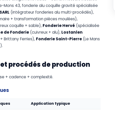
-Mons 43, fonderie alu coquille gravité spécialisée
SARL
(intégrateur fonderies alu multi-procédés),
maire + transformation pièces moulées),
reux coquille + sable),
Fonderie Hervé
(spécialisée
e de Fonderie
(cuivreux + alu),
Lostanlen
+ Brittany Ferries),
Fonderie Saint-Pierre
(Le Mans
).
 et procédés de production
asse + cadence + complexité.
ques
iques
Application typique