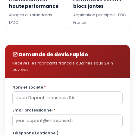
haute performance
blocs jantes
Alliages alu standards
Application principale LPDC
LPDC
France
Demande de devis rapide
Recevez les fabricants français qualifiés sous 24 h
ouvrées.
Nom et société
*
Email professionnel
*
Téléphone (optionnel)