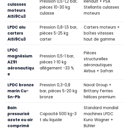
Pression 0,5-1,2 bar,
Renault + PSA
culasses
pièces 10-30 kg
Stellantis culasses
moteurs
culasse
moteurs
AlSi9Cu3
LPDC alu
Pression 0,8-1,5 bar,
Carters moteurs +
carters
pièces 5-25 kg
boîtes vitesses
AlSi9Cu3
carter
haut de gamme
LPDC
Pièces
magnésium
Pression 0,5-1 bar,
structurelles
AZ91
pièces 1-10 kg
aéronautiques
aéronautiqu
allègement -33 %
Airbus + Safran
e
LPDC bronze
Pression 0,3-0,8
Naval Group +
marin Cu-
bar, pièces 5-20 kg
Brittany Ferries
Sn-Pb
bronze
hélices premium
Bain
Standard mondial
pressurisé
Capacité 500 kg-3
machines LPDC
azote ou air
t alu liquide
Kuno Wagner +
comprimé
Bühler