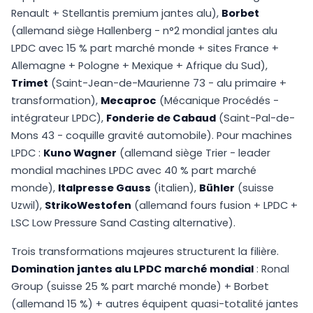
Renault + Stellantis premium jantes alu),
Borbet
(allemand siège Hallenberg - n°2 mondial jantes alu
LPDC avec 15 % part marché monde + sites France +
Allemagne + Pologne + Mexique + Afrique du Sud),
Trimet
(Saint-Jean-de-Maurienne 73 - alu primaire +
transformation),
Mecaproc
(Mécanique Procédés -
intégrateur LPDC),
Fonderie de Cabaud
(Saint-Pal-de-
Mons 43 - coquille gravité automobile). Pour machines
LPDC :
Kuno Wagner
(allemand siège Trier - leader
mondial machines LPDC avec 40 % part marché
monde),
Italpresse Gauss
(italien),
Bühler
(suisse
Uzwil),
StrikoWestofen
(allemand fours fusion + LPDC +
LSC Low Pressure Sand Casting alternative).
Trois transformations majeures structurent la filière.
Domination jantes alu LPDC marché mondial
: Ronal
Group (suisse 25 % part marché monde) + Borbet
(allemand 15 %) + autres équipent quasi-totalité jantes