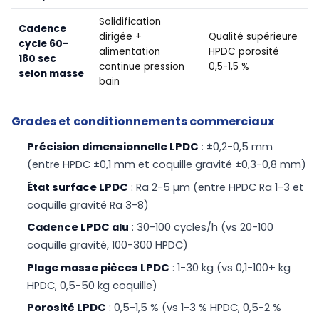
Solidification
Cadence
dirigée +
Qualité supérieure
cycle 60-
alimentation
HPDC porosité
180 sec
continue pression
0,5-1,5 %
selon masse
bain
Grades et conditionnements commerciaux
Précision dimensionnelle LPDC
: ±0,2-0,5 mm
(entre HPDC ±0,1 mm et coquille gravité ±0,3-0,8 mm)
État surface LPDC
: Ra 2-5 µm (entre HPDC Ra 1-3 et
coquille gravité Ra 3-8)
Cadence LPDC alu
: 30-100 cycles/h (vs 20-100
coquille gravité, 100-300 HPDC)
Plage masse pièces LPDC
: 1-30 kg (vs 0,1-100+ kg
HPDC, 0,5-50 kg coquille)
Porosité LPDC
: 0,5-1,5 % (vs 1-3 % HPDC, 0,5-2 %