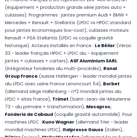
(équipement + production grande série jantes auto +
culasses). Programmes : jantes premium Audi + BMW +
Mercedes + Renault + Stellantis (LPDC vs HPDC standard
pour jantes économiques low-cost), culasses moteurs
Renault + PSA Stellantis (LPDC vs coquille gravité
historique). Acteurs installés en France :
Le Bélier
(Vérac
33 - leader français HPDC + LPDC alu - équipement
jantes + culasses + carters),
ASF Aluminium SARL
(intégrateur fonderies alu multi-procédés),
Ronal
Group France
(suisse Härkingen - leader mondial jantes
alu LPDC avec usine France Lenoncourt 54),
Borbet
(allemand siège Hallenberg - n°2 mondial jantes alu
LPDC + sites France),
Trimet
(Saint-Jean-de-Maurienne
73 - alu primaire + transformation),
Mecaproc
,
Fonderie de Cabaud
(coquille gravité automobile). Pour
machines LPDC :
Kuno Wagner
(allemand Trier - leader
mondial machines LPDC),
Italpresse Gauss
(italien),