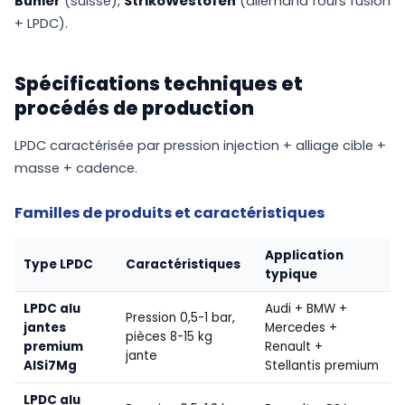
Bühler
(suisse),
StrikoWestofen
(allemand fours fusion
+ LPDC).
Spécifications techniques et
procédés de production
LPDC caractérisée par pression injection + alliage cible +
masse + cadence.
Familles de produits et caractéristiques
Application
Type LPDC
Caractéristiques
typique
LPDC alu
Audi + BMW +
Pression 0,5-1 bar,
jantes
Mercedes +
pièces 8-15 kg
premium
Renault +
jante
AlSi7Mg
Stellantis premium
LPDC alu