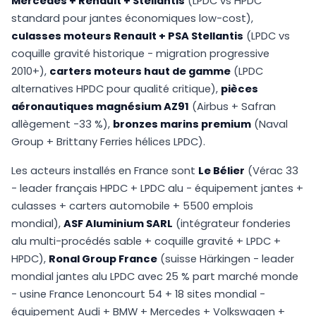
Mercedes + Renault + Stellantis
(LPDC vs HPDC
standard pour jantes économiques low-cost),
culasses moteurs Renault + PSA Stellantis
(LPDC vs
coquille gravité historique - migration progressive
2010+),
carters moteurs haut de gamme
(LPDC
alternatives HPDC pour qualité critique),
pièces
aéronautiques magnésium AZ91
(Airbus + Safran
allègement -33 %),
bronzes marins premium
(Naval
Group + Brittany Ferries hélices LPDC).
Les acteurs installés en France sont
Le Bélier
(Vérac 33
- leader français HPDC + LPDC alu - équipement jantes +
culasses + carters automobile + 5500 emplois
mondial),
ASF Aluminium SARL
(intégrateur fonderies
alu multi-procédés sable + coquille gravité + LPDC +
HPDC),
Ronal Group France
(suisse Härkingen - leader
mondial jantes alu LPDC avec 25 % part marché monde
- usine France Lenoncourt 54 + 18 sites mondial -
équipement Audi + BMW + Mercedes + Volkswagen +