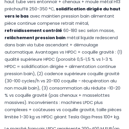
haut tube vers entonnoir + chenaux + moule métal H13
préchauffé 250-350 °C,
solidification dirigée du haut
vers le bas
avec maintien pression bain alimentant
pièce continue compense retrait métal,
refroidissement contrôlé
60-180 sec selon masse,
relâchement pression bain
métal liquide redescend
dans bain via tube ascendant + démoulage
automatique. Avantages vs HPDC + coquille gravité : (1)
qualité supérieure HPDC (porosité 0,5-1,5 % vs 1-3 %
HPDC = solidification dirigée + alimentation continue
pression bain), (2) cadence supérieure coquille gravité
(30-100 cycles/h vs 20-100 coquille - récupération alu
non moulé bain), (3) consommation alu réduite -10-20
% vs coquille gravité (pas chenaux + masselottes
massives). Inconvénients : machines LPDC plus
complexes + coûteuses vs coquille gravité, taille pièces
limitée 1-30 kg vs HPDC géant Tesla Giga Press 100+ kg.
Le marché français LPDC représente 200-400 M EUR/an