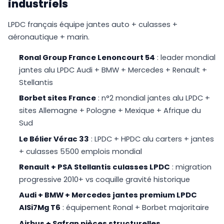
industriels
LPDC français équipe jantes auto + culasses +
aéronautique + marin.
Ronal Group France Lenoncourt 54
: leader mondial
jantes alu LPDC Audi + BMW + Mercedes + Renault +
Stellantis
Borbet sites France
: n°2 mondial jantes alu LPDC +
sites Allemagne + Pologne + Mexique + Afrique du
Sud
Le Bélier Vérac 33
: LPDC + HPDC alu carters + jantes
+ culasses 5500 emplois mondial
Renault + PSA Stellantis culasses LPDC
: migration
progressive 2010+ vs coquille gravité historique
Audi + BMW + Mercedes jantes premium LPDC
AlSi7Mg T6
: équipement Ronal + Borbet majoritaire
Airbus + Safran pièces structurelles