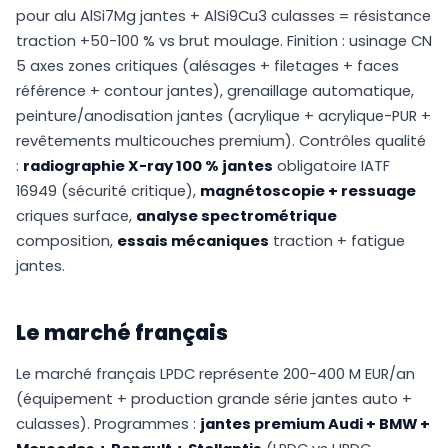
pour alu AlSi7Mg jantes + AlSi9Cu3 culasses = résistance
traction +50-100 % vs brut moulage. Finition : usinage CN
5 axes zones critiques (alésages + filetages + faces
référence + contour jantes), grenaillage automatique,
peinture/anodisation jantes (acrylique + acrylique-PUR +
revêtements multicouches premium). Contrôles qualité
:
radiographie X-ray 100 % jantes
obligatoire IATF
16949 (sécurité critique),
magnétoscopie + ressuage
criques surface,
analyse spectrométrique
composition,
essais mécaniques
traction + fatigue
jantes.
Le marché français
Le marché français LPDC représente 200-400 M EUR/an
(équipement + production grande série jantes auto +
culasses). Programmes :
jantes premium Audi + BMW +