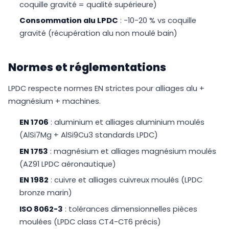
coquille gravité = qualité supérieure)
Consommation alu LPDC
: -10-20 % vs coquille
gravité (récupération alu non moulé bain)
Normes et réglementations
LPDC respecte normes EN strictes pour alliages alu +
magnésium + machines.
EN 1706
: aluminium et alliages aluminium moulés
(AlSi7Mg + AlSi9Cu3 standards LPDC)
EN 1753
: magnésium et alliages magnésium moulés
(AZ91 LPDC aéronautique)
EN 1982
: cuivre et alliages cuivreux moulés (LPDC
bronze marin)
ISO 8062-3
: tolérances dimensionnelles pièces
moulées (LPDC class CT4-CT6 précis)