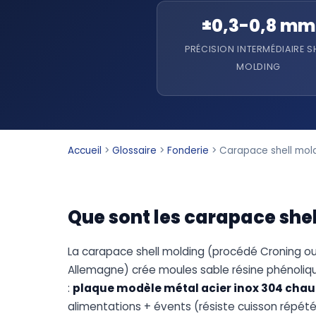
±0,3-0,8 mm
PRÉCISION INTERMÉDIAIRE S
MOLDING
Accueil
>
Glossaire
>
Fonderie
>
Carapace shell mol
Que sont les carapace she
La carapace shell molding (procédé Croning o
Allemagne) crée moules sable résine phénoliq
:
plaque modèle métal acier inox 304 chau
alimentations + évents (résiste cuisson répét