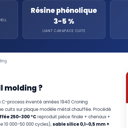
Résine phénolique
3-5 %
HELL
LIANT CARAPACE CUITE
ding
ll molding ?
u C-process inventé années 1940 Croning
ue cuits sur plaque modèle métal chauffée. Procédé
ffée 250-300 °C
reproduit pièce finale + chenaux +
ée 10 000-50 000 cycles),
sable silice 0,1-0,5 mm +