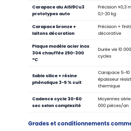
Carapace alu AlSi9Cu3
Précision ±0,3 
prototypes auto
0,1-20 kg
Carapace bronze +
Précision + fini
laitons décoration
décorative
Plaque modèle acier inox
Durée vie 10 00
304 chauffée 250-300
cycles
°C
Carapace 5-1
Sable silice + résine
épaisseur rési
phénolique 3-5 % cuit
thermique
Cadence cycle 30-60
Moyennes série
sec selon complexité
000 pièces/an
Grades et conditionnements comm