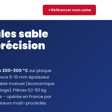
Référencer mon usine
les sable
précision
ts 200-300 °C
sur plaque
apace 5-10 mm épaisseur
 sable manuel (économique
age). Pièces 0,1-50 kg
re - opérée en France par
teurs multi-procédés.