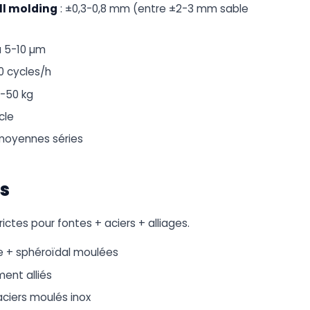
ll molding
: ±0,3-0,8 mm (entre ±2-3 mm sable
a 5-10 µm
0 cycles/h
g-50 kg
cle
 moyennes séries
s
ctes pour fontes + aciers + alliages.
re + sphéroïdal moulées
ment alliés
 aciers moulés inox