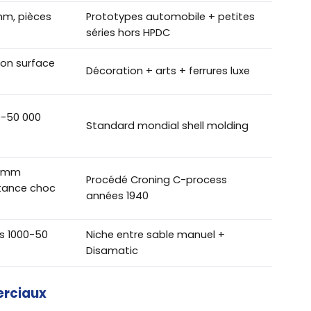
mm, pièces
Prototypes automobile + petites
séries hors HPDC
tion surface
Décoration + arts + ferrures luxe
0-50 000
Standard mondial shell molding
0 mm
Procédé Croning C-process
stance choc
années 1940
s 1000-50
Niche entre sable manuel +
Disamatic
erciaux