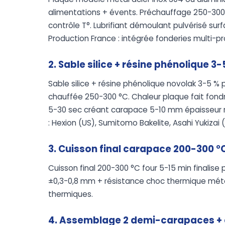
alimentations + évents. Préchauffage 250-300
contrôle T°. Lubrifiant démoulant pulvérisé su
Production France : intégrée fonderies multi-p
2. Sable silice + résine phénolique 
Sable silice + résine phénolique novolak 3-5 
chauffée 250-300 °C. Chaleur plaque fait fond
5-30 sec créant carapace 5-10 mm épaisseur r
: Hexion (US), Sumitomo Bakelite, Asahi Yukizai 
3. Cuisson final carapace 200-300 °
Cuisson final 200-300 °C four 5-15 min finalise
±0,3-0,8 mm + résistance choc thermique métal 
thermiques.
4. Assemblage 2 demi-carapaces + 