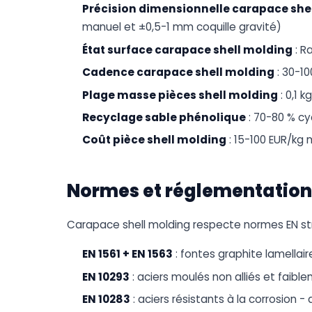
Précision dimensionnelle carapace she
manuel et ±0,5-1 mm coquille gravité)
État surface carapace shell molding
: R
Cadence carapace shell molding
: 30-10
Plage masse pièces shell molding
: 0,1 k
Recyclage sable phénolique
: 70-80 % cy
Coût pièce shell molding
: 15-100 EUR/kg
Normes et réglementation
Carapace shell molding respecte normes EN stri
EN 1561 + EN 1563
: fontes graphite lamellai
EN 10293
: aciers moulés non alliés et faible
EN 10283
: aciers résistants à la corrosion -