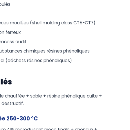
oulés
ièces moulées (shell molding class CT5-CT7)
on ferreux
process audit
ubstances chimiques résines phénoliques
 (déchets résines phénoliques)
llés
 chauffée + sable + résine phénolique cuite +
destructif.
ée 250-300 °C
m AlSi reproduisant pièce finale + chenaux +