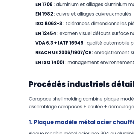
EN 1706
: aluminium et alliages aluminium m
EN 1982
: cuivre et alliages cuivreux moulés
ISO 8062-3
: tolérances dimensionnelles p
EN 12454
: examen visuel défauts surface n
VDA 6.3 + IATF 16949
: qualité automobile 
REACH UE 2006/1907/CE
: enregistrement s
EN ISO 14001
: management environnemental
Procédés industriels détai
Carapace shell molding combine plaque modèle
assemblage carapaces + coulée + démoulage 
1. Plaque modèle métal acier chauff
Plaque modèle métal acier inox 304 ou aluminiu