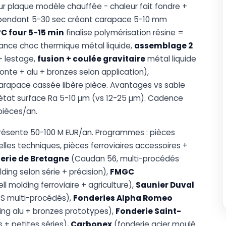
 plaque modèle chauffée - chaleur fait fondre +
e pendant 5-30 sec créant carapace 5-10 mm
C four 5-15 min
finalise polymérisation résine =
tance choc thermique métal liquide,
assemblage 2
+ lestage,
fusion + coulée gravitaire
métal liquide
onte + alu + bronzes selon application),
rapace cassée libère pièce. Avantages vs sable
 état surface Ra 5-10 µm (vs 12-25 µm). Cadence
pièces/an.
présente 50-100 M EUR/an. Programmes : pièces
lles techniques, pièces ferroviaires accessoires +
erie de Bretagne
(Caudan 56, multi-procédés
ing selon série + précision),
FMGC
 molding ferroviaire + agriculture),
Saunier Duval
ECS multi-procédés),
Fonderies Alpha Romeo
ing alu + bronzes prototypes),
Fonderie Saint-
+ petites séries),
Carbonex
(fonderie acier moulé