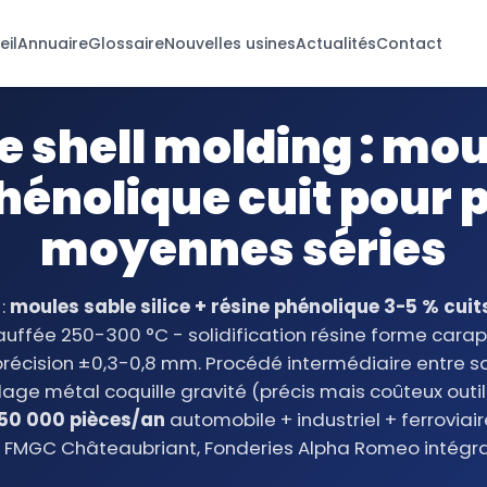
eil
Annuaire
Glossaire
Nouvelles usines
Actualités
Contact
 shell molding : mou
hénolique cuit pour 
moyennes séries
:
moules sable silice + résine phénolique 3-5 % cui
uffée 250-300 °C - solidification résine forme car
précision ±0,3-0,8 mm. Procédé intermédiaire entre
age métal coquille gravité (précis mais coûteux outill
50 000 pièces/an
automobile + industriel + ferroviai
, FMGC Châteaubriant, Fonderies Alpha Romeo intégra