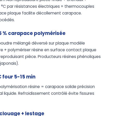
 °C par résistances électriques + thermocouples
rface plaque facilite décollement carapace.
rocédés.
3-5 % carapace polymérisée
% poudre mélangé déversé sur plaque modèle
re + polymériser résine en surface contact plaque
eproduisant pièce. Producteurs résines phénoliques
(japonais).
C four 5-15 min
 polymérisation résine = carapace solide précision
liquide. Refroidissement contrôlé évite fissures
clouage + lestage