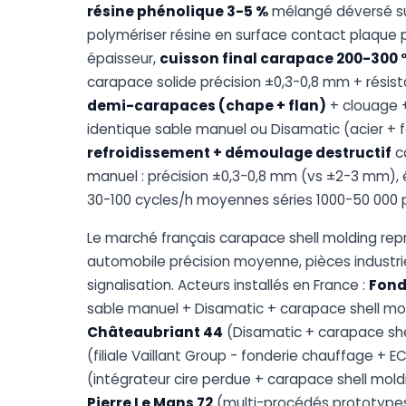
résine phénolique 3-5 %
mélangé déversé sur
polymériser résine en surface contact plaqu
épaisseur,
cuisson final carapace 200-300 °
carapace solide précision ±0,3-0,8 mm + résis
demi-carapaces (chape + flan)
+ clouage 
identique sable manuel ou Disamatic (acier + f
refroidissement + démoulage destructif
ca
manuel : précision ±0,3-0,8 mm (vs ±2-3 mm),
30-100 cycles/h moyennes séries 1000-50 000 
Le marché français carapace shell molding re
automobile précision moyenne, pièces industrie
signalisation. Acteurs installés en France :
Fond
sable manuel + Disamatic + carapace shell mold
Châteaubriant 44
(Disamatic + carapace shell
(filiale Vaillant Group - fonderie chauffage + 
(intégrateur cire perdue + carapace shell mold
Pierre Le Mans 72
(multi-procédés prototypes 