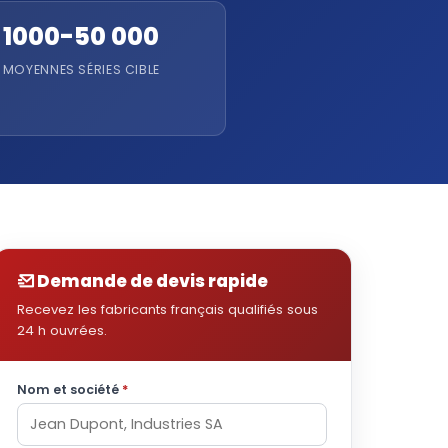
1000-50 000
MOYENNES SÉRIES CIBLE
Demande de devis rapide
Recevez les fabricants français qualifiés sous
24 h ouvrées.
Nom et société
*