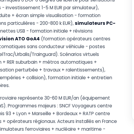
s - investissement 1-5 M EUR par simulateur),
uite + écran simple visualisation - formation
ns particulières - 200-800 k EUR),
simulateurs PC-
nettes USB - formation initiale + révisions
vision ATO GoA4
(formation opérateurs centres
omatiques sans conducteur véhicule - postes
Trac/Urbalis/Trainguard). Scénarios virtuels
h + RER suburbain + métros automatiques +
sation perturbée + travaux + ralentissements),
mpéries + collision), formation initiale + entretien
ires.
erroviaire représente 30-60 M EUR/an (équipement
aaS). Programmes majeurs : SNCF Voyageurs centre
s 93 + Lyon + Marseille + Bordeaux + RATP centre
 + opérateurs régionaux. Acteurs installés en France
imulateurs ferroviaires + nucléaire + maritime -