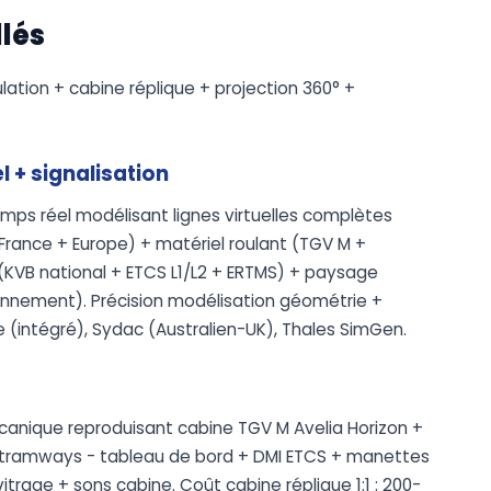
llés
lation + cabine réplique + projection 360° +
el + signalisation
emps réel modélisant lignes virtuelles complètes
France + Europe) + matériel roulant (TGV M +
n (KVB national + ETCS L1/L2 + ERTMS) + paysage
ronnement). Précision modélisation géométrie +
e (intégré), Sydac (Australien-UK), Thales SimGen.
mécanique reproduisant cabine TGV M Avelia Horizon +
 tramways - tableau de bord + DMI ETCS + manettes
trage + sons cabine. Coût cabine réplique 1:1 : 200-