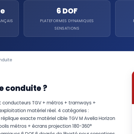
le
6 DOF
ANÇAIS
PLATEFORMES DYNAMIQUES
SENSATIONS
nduite
e conduite ?
ent conducteurs TGV + métros + tramways +
ploitation matériel réel. 4 catégories :
réplique exacte matériel cible TGV M Avelia Horizon
olis métros + écrans projection 180-360°
dynamiques 6 DOF 6 degrés de liberté pour sensations