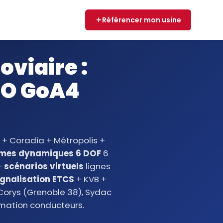
Référencer mon usine
oviaire :
TO GoA4
 + Coradia + Métropolis +
rmes dynamiques 6 DOF
6
+
scénarios virtuels
lignes
ignalisation ETCS
+ KVB +
Corys (Grenoble 38), Sydac
rmation conducteurs.