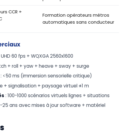
urs CCR +
Formation opérateurs métros
C
automatiques sans conducteur
erciaux
K UHD 60 fps + WQXGA 2560x1600
itch + roll + yaw + heave + sway + surge
: <50 ms (immersion sensorielle critique)
e + signalisation + paysage virtuel ±1 m
és
: 100-1000 scénarios virtuels lignes + situations
5-25 ans avec mises à jour software + matériel
s