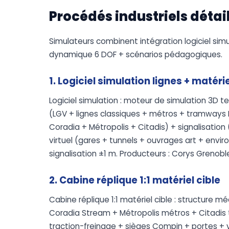
Procédés industriels détai
Simulateurs combinent intégration logiciel simu
dynamique 6 DOF + scénarios pédagogiques.
1. Logiciel simulation lignes + matéri
Logiciel simulation : moteur de simulation 3D t
(LGV + lignes classiques + métros + tramways 
Coradia + Métropolis + Citadis) + signalisatio
virtuel (gares + tunnels + ouvrages art + envi
signalisation ±1 m. Producteurs : Corys Grenobl
2. Cabine réplique 1:1 matériel cible
Cabine réplique 1:1 matériel cible : structure 
Coradia Stream + Métropolis métros + Citadis
traction-freinage + sièges Compin + portes + vi