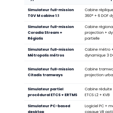
Simulateur full-mission
Cabine réplique
TGV M cabine 1:1
360° + 6 DOF 
Simulateur full-mission
Cabine régiona
Coradia Stream +
projection + d
Régiolis
partielle
Simulateur full-mission
Cabine métro +
Métropolis métros
dynamique 3 D
Simulateur full-mission
Cabine tramwa
Citadis tramways
projection urba
Simulateur partiel
Cabine réduite
procédural ETCS + ERTMS
ETCS L2 + KVB
Simulateur PC-based
Logiciel PC + 
desktop
casque VR opti