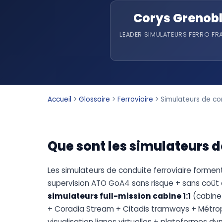
Corys Grenob
LEADER SIMULATEURS FERRO FR
Accueil
>
Glossaire
>
Ferroviaire
>
Simulateurs de co
Que sont les simulateurs d
Les simulateurs de conduite ferroviaire form
supervision ATO GoA4 sans risque + sans coût ex
simulateurs full-mission cabine 1:1
(cabine 
+ Coradia Stream + Citadis tramways + Métrop
visualisation lignes virtuelles + plateformes 