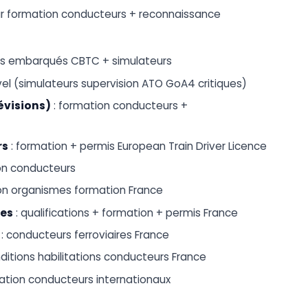
ur formation conducteurs + reconnaissance
ciels embarqués CBTC + simulateurs
evel (simulateurs supervision ATO GoA4 critiques)
révisions)
: formation conducteurs +
rs
: formation + permis European Train Driver Licence
on conducteurs
tion organismes formation France
res
: qualifications + formation + permis France
: conducteurs ferroviaires France
ditions habilitations conducteurs France
tion conducteurs internationaux