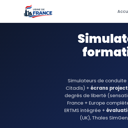
Accu
Simulate
format
Simulateurs de conduite f
Citadis) +
écrans project
degrés de liberté (sensati
France + Europe complète
ERTMS intégrée +
évaluat
(UK), Thales SimGen