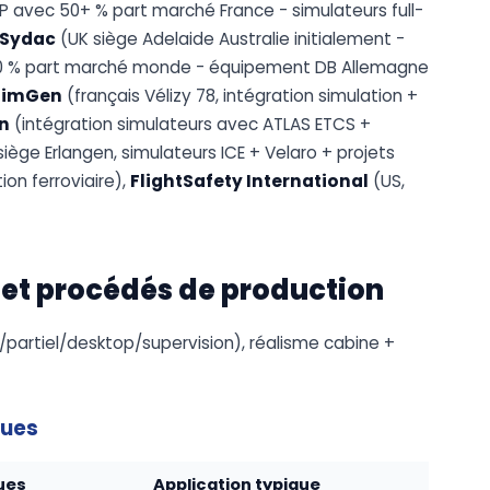
 avec 50+ % part marché France - simulateurs full-
Sydac
(UK siège Adelaide Australie initialement -
 30 % part marché monde - équipement DB Allemagne
SimGen
(français Vélizy 78, intégration simulation +
n
(intégration simulateurs avec ATLAS ETCS +
iège Erlangen, simulateurs ICE + Velaro + projets
ion ferroviaire),
FlightSafety International
(US,
 et procédés de production
n/partiel/desktop/supervision), réalisme cabine +
ques
ues
Application typique