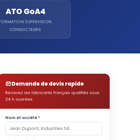
ATO GoA4
FORMATION SUPERVISION
CONDUCTEURS
Demande de devis rapide
Recevez les fabricants français qualifiés sous
24 h ouvrées.
Nom et société
*