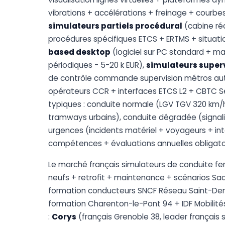
vibrations + accélérations + freinage + courbe
simulateurs partiels procédural
(cabine réd
procédures spécifiques ETCS + ERTMS + situatio
based desktop
(logiciel sur PC standard + ma
périodiques - 5-20 k EUR),
simulateurs super
de contrôle commande supervision métros aut
opérateurs CCR + interfaces ETCS L2 + CBTC Sel
typiques : conduite normale (LGV TGV 320 km/
tramways urbains), conduite dégradée (signali
urgences (incidents matériel + voyageurs + inte
compétences + évaluations annuelles obligato
Le marché français simulateurs de conduite f
neufs + retrofit + maintenance + scénarios S
formation conducteurs SNCF Réseau Saint-Deni
formation Charenton-le-Pont 94 + IDF Mobilités
:
Corys
(français Grenoble 38, leader français s