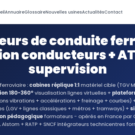
eil
Annuaire
Glossaire
Nouvelles usines
Actualités
Contact
urs de conduite ferr
ion conducteurs + A
supervision
erroviaire :
cabines réplique 1:1
matériel cible (TGV M
ion 180-360°
visualisation lignes virtuelles +
platefo
ons vibrations + accélérations + freinage + courbes) 
s (LGV + lignes classiques + métros + tramways) +
s
ion pédagogique
formateurs - opérés en France par 
, Alstom + RATP + SNCF intégrateurs technicentres fo