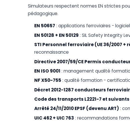
Simulateurs respectent normes EN strictes po
pédagogique.
EN 50657
: applications ferroviaires - logi
EN 50128 + EN 50129
: SIL Safety Integrity L
STI Personnel ferroviaire (UE 36/2007 + 
reconnaissance
Directive 2007/59/CE Permis conducteu
EN ISO 9001
: management qualité formati
NF X50-755
: qualité formation - certifica
Décret 2012-1287 conducteurs ferroviai
Code des transports L2221-7 et suivants
Arrêté 24/11/2010 EPSF (devenu ART)
: con
UIC 462 + UIC 763
: recommandations forma