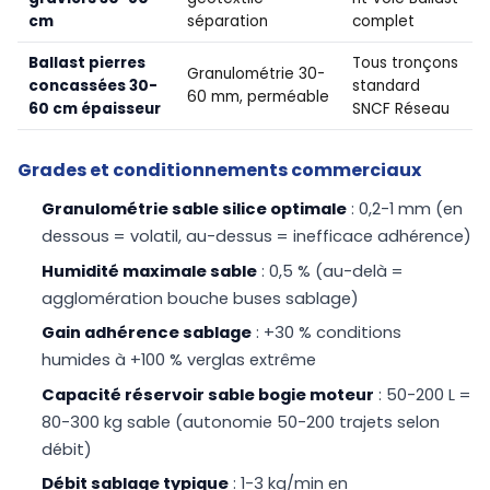
cm
séparation
complet
Ballast pierres
Tous tronçons
Granulométrie 30-
concassées 30-
standard
60 mm, perméable
60 cm épaisseur
SNCF Réseau
Grades et conditionnements commerciaux
Granulométrie sable silice optimale
: 0,2-1 mm (en
dessous = volatil, au-dessus = inefficace adhérence)
Humidité maximale sable
: 0,5 % (au-delà =
agglomération bouche buses sablage)
Gain adhérence sablage
: +30 % conditions
humides à +100 % verglas extrême
Capacité réservoir sable bogie moteur
: 50-200 L =
80-300 kg sable (autonomie 50-200 trajets selon
débit)
Débit sablage typique
: 1-3 kg/min en