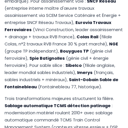
embarqué). Pour assainissement voie :
SNCF Réseau
(entreprise interne maître d'œuvre travaux
assainissement via SCEM Service Caténaire et Énergie +
entreprise SNCF Réseau Travaux),
Eurovia Travaux
Ferroviaires
(Vinci Construction, leader assainissement
+ drainage + travaux RVB France),
Colas Rail
(filiale
Colas, n°2 travaux RVB France 30 % part marché),
NGE
(groupe TP indépendant),
Bouygues TP
(génie civil
ferroviaire),
Spie Batignolles
(génie civil + énergie
ferroviaire). Pour sable silice :
Sibelco
(filiale anglaise,
leader mondial sables industriels),
Imerys
(français,
sables industriels + minéraux),
Saint-Gobain Sable de
Fontainebleau
(Fontainebleau 77, historique).
Trois transformations majeures structurent la filière.
Sablage automatique TCMS détection patinage
:
modernisation matériel roulant 2010+ avec sablage
automatique commandé TCMS Train Control
Management System (capteurs vitesse essieux + DSP