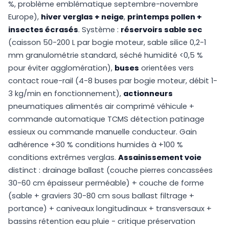
%, problème emblématique septembre-novembre
Europe),
hiver verglas + neige
,
printemps pollen +
insectes écrasés
. Système :
réservoirs sable sec
(caisson 50-200 L par bogie moteur, sable silice 0,2-1
mm granulométrie standard, séché humidité <0,5 %
pour éviter agglomération),
buses
orientées vers
contact roue-rail (4-8 buses par bogie moteur, débit 1-
3 kg/min en fonctionnement),
actionneurs
pneumatiques alimentés air comprimé véhicule +
commande automatique TCMS détection patinage
essieux ou commande manuelle conducteur. Gain
adhérence +30 % conditions humides à +100 %
conditions extrêmes verglas.
Assainissement voie
distinct : drainage ballast (couche pierres concassées
30-60 cm épaisseur perméable) + couche de forme
(sable + graviers 30-80 cm sous ballast filtrage +
portance) + caniveaux longitudinaux + transversaux +
bassins rétention eau pluie - critique préservation