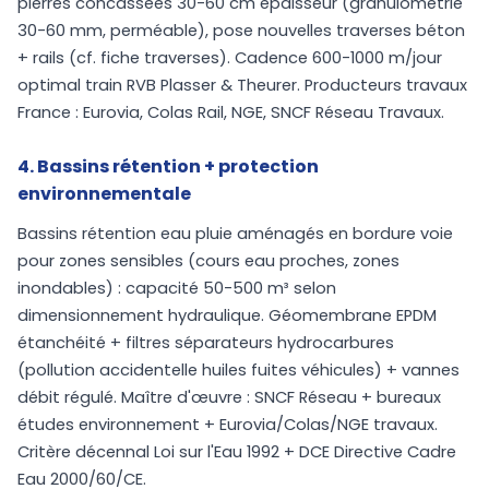
pierres concassées 30-60 cm épaisseur (granulométrie
30-60 mm, perméable), pose nouvelles traverses béton
+ rails (cf. fiche traverses). Cadence 600-1000 m/jour
optimal train RVB Plasser & Theurer. Producteurs travaux
France : Eurovia, Colas Rail, NGE, SNCF Réseau Travaux.
4. Bassins rétention + protection
environnementale
Bassins rétention eau pluie aménagés en bordure voie
pour zones sensibles (cours eau proches, zones
inondables) : capacité 50-500 m³ selon
dimensionnement hydraulique. Géomembrane EPDM
étanchéité + filtres séparateurs hydrocarbures
(pollution accidentelle huiles fuites véhicules) + vannes
débit régulé. Maître d'œuvre : SNCF Réseau + bureaux
études environnement + Eurovia/Colas/NGE travaux.
Critère décennal Loi sur l'Eau 1992 + DCE Directive Cadre
Eau 2000/60/CE.