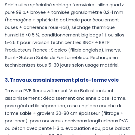
Sable silice spécialisé sablage ferroviaire : silice quartz
pure 99 %+ broyée + tamisée granulométrie 0,2-1 mm
(homogène + sphéricité optimale pour écoulement
buses + adhérence roue-rail), séchage thermique
humidité <0,5 %, conditionnement big bags 1 t ou silos
5-25 t pour livraison technicentres SNCF + RATP.
Producteurs France : Sibelco (filiale anglaise), Imerys,
Saint-Gobain Sable de Fontainebleau. Recharge en
technicentres tous 5-30 jours selon usage matériel.
3. Travaux assainissement plate-forme voie
Travaux RVB Renouvellement Voie Ballast incluent
assainissement : décaissement ancienne plate-forme,
pose géotextile séparation, mise en place couche de
forme sable + graviers 30-80 cm épaisseur (filtrage +
portance), pose nouveaux caniveaux longitudinaux PVC
ou béton avec pente 1-3 % évacuation eau, pose ballast