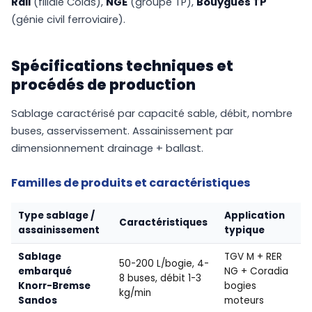
Rail
(filiale Colas),
NGE
(groupe TP),
Bouygues TP
(génie civil ferroviaire).
Spécifications techniques et
procédés de production
Sablage caractérisé par capacité sable, débit, nombre
buses, asservissement. Assainissement par
dimensionnement drainage + ballast.
Familles de produits et caractéristiques
Type sablage /
Application
Caractéristiques
assainissement
typique
Sablage
TGV M + RER
50-200 L/bogie, 4-
embarqué
NG + Coradia
8 buses, débit 1-3
Knorr-Bremse
bogies
kg/min
Sandos
moteurs