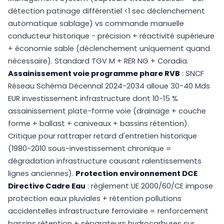
détection patinage différentiel <1 sec déclenchement
automatique sablage) vs commande manuelle
conducteur historique - précision + réactivité supérieure
+ économie sable (déclenchement uniquement quand
nécessaire). Standard TGV M + RER NG + Coradia.
Assainissement voie programme phare RVB
: SNCF
Réseau Schéma Décennal 2024-2034 alloue 30-40 Mds
EUR investissement infrastructure dont 10-15 %
assainissement plate-forme voie (drainage + couche
forme + ballast + caniveaux + bassins rétention).
Critique pour rattraper retard d'entretien historique
(1980-2010 sous-investissement chronique =
dégradation infrastructure causant ralentissements
lignes anciennes).
Protection environnement DCE
Directive Cadre Eau
: règlement UE 2000/60/CE impose
protection eaux pluviales + rétention pollutions
accidentelles infrastructure ferroviaire = renforcement
bassins rétention + séparateurs hydrocarbures sur