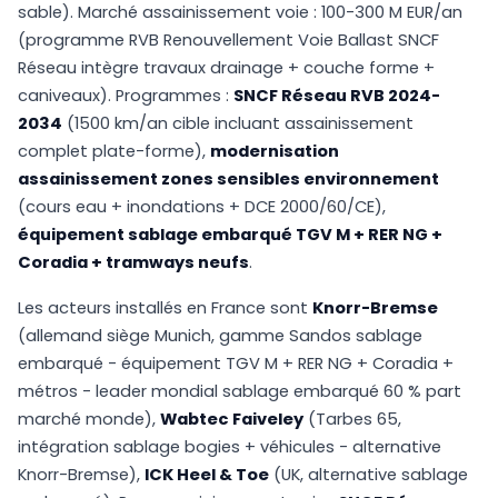
sable). Marché assainissement voie : 100-300 M EUR/an
(programme RVB Renouvellement Voie Ballast SNCF
Réseau intègre travaux drainage + couche forme +
caniveaux). Programmes :
SNCF Réseau RVB 2024-
2034
(1500 km/an cible incluant assainissement
complet plate-forme),
modernisation
assainissement zones sensibles environnement
(cours eau + inondations + DCE 2000/60/CE),
équipement sablage embarqué TGV M + RER NG +
Coradia + tramways neufs
.
Les acteurs installés en France sont
Knorr-Bremse
(allemand siège Munich, gamme Sandos sablage
embarqué - équipement TGV M + RER NG + Coradia +
métros - leader mondial sablage embarqué 60 % part
marché monde),
Wabtec Faiveley
(Tarbes 65,
intégration sablage bogies + véhicules - alternative
Knorr-Bremse),
ICK Heel & Toe
(UK, alternative sablage