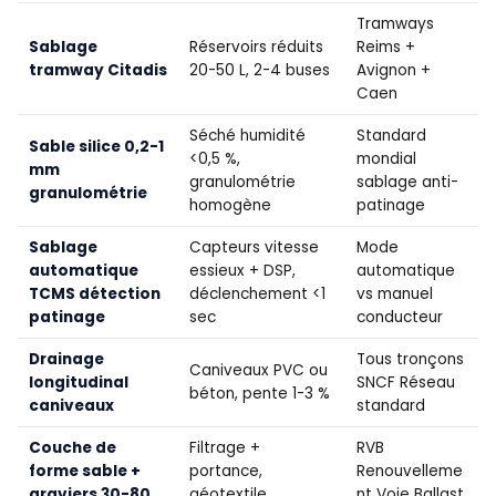
Tramways
Sablage
Réservoirs réduits
Reims +
tramway Citadis
20-50 L, 2-4 buses
Avignon +
Caen
Séché humidité
Standard
Sable silice 0,2-1
<0,5 %,
mondial
mm
granulométrie
sablage anti-
granulométrie
homogène
patinage
Sablage
Capteurs vitesse
Mode
automatique
essieux + DSP,
automatique
TCMS détection
déclenchement <1
vs manuel
patinage
sec
conducteur
Drainage
Tous tronçons
Caniveaux PVC ou
longitudinal
SNCF Réseau
béton, pente 1-3 %
caniveaux
standard
Couche de
Filtrage +
RVB
forme sable +
portance,
Renouvelleme
graviers 30-80
géotextile
nt Voie Ballast