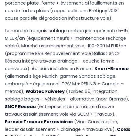
portance plate-forme + évitement affouillements en
cas de fortes pluies (rappel collisions Brétigny 2013
cause partielle dégradation infrastructure voie).
Le marché français sablage embarqué représente 5-15
M EUR/an (équipement neufs + maintenance recharge
sable). Marché assainissement voie : 100-300 M EUR/an
(programme RVB Renouvellement Voie Ballast SNCF
Réseau intègre travaux drainage + couche forme +
caniveaux). Acteurs installés en France :
Knorr-Bremse
(allemand siège Munich, gamme Sandos sablage
embarqué - équipement TGV M + RER NG + Coradia +
métros),
Wabtec Faiveley
(Tarbes 65, intégration
sablage bogies + véhicules - alternative Knorr-Bremse),
SNCF Réseau
(entreprise interne maître d'œuvre
travaux assainissement voie via SCEM + Travaux),
Eurovia Travaux Ferroviaires
(Vinci Construction,
leader assainissement + drainage + travaux RVB),
Colas