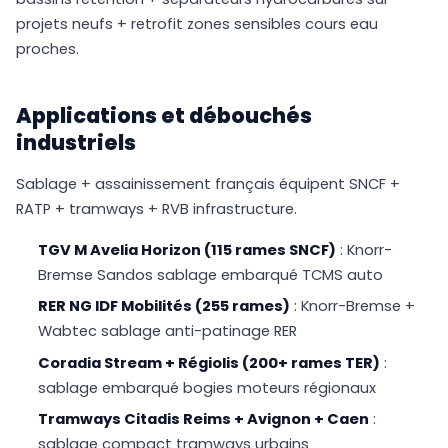
projets neufs + retrofit zones sensibles cours eau
proches.
Applications et débouchés
industriels
Sablage + assainissement français équipent SNCF +
RATP + tramways + RVB infrastructure.
TGV M Avelia Horizon (115 rames SNCF)
: Knorr-
Bremse Sandos sablage embarqué TCMS auto
RER NG IDF Mobilités (255 rames)
: Knorr-Bremse +
Wabtec sablage anti-patinage RER
Coradia Stream + Régiolis (200+ rames TER)
:
sablage embarqué bogies moteurs régionaux
Tramways Citadis Reims + Avignon + Caen
:
sablage compact tramways urbains