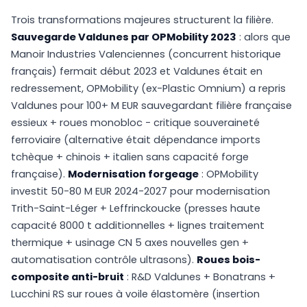
Trois transformations majeures structurent la filière.
Sauvegarde Valdunes par OPMobility 2023
: alors que
Manoir Industries Valenciennes (concurrent historique
français) fermait début 2023 et Valdunes était en
redressement, OPMobility (ex-Plastic Omnium) a repris
Valdunes pour 100+ M EUR sauvegardant filière française
essieux + roues monobloc - critique souveraineté
ferroviaire (alternative était dépendance imports
tchèque + chinois + italien sans capacité forge
française).
Modernisation forgeage
: OPMobility
investit 50-80 M EUR 2024-2027 pour modernisation
Trith-Saint-Léger + Leffrinckoucke (presses haute
capacité 8000 t additionnelles + lignes traitement
thermique + usinage CN 5 axes nouvelles gen +
automatisation contrôle ultrasons).
Roues bois-
composite anti-bruit
: R&D Valdunes + Bonatrans +
Lucchini RS sur roues à voile élastomère (insertion