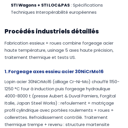
STI Wagons + STI LOC&PAS
: Spécifications
Techniques Interopérabilité européennes
Procédés industriels détaillés
Fabrication essieux + roues combine forgeage acier
haute température, usinage 5 axes haute précision,
traitement thermique et tests US.
1. Forgeage axes essieu acier 30NiCrMo16
Lopin acier 30NiCrMo16 (alliage Cr-Ni-Mo) chauffé 1150-
1250 °C four à induction puis forgeage hydraulique
4000-8000 t (presse Aubert & Duval Pamiers, Forgital
Italie, Japan Steel Works) : refoulement + matriçage
profil cylindrique avec portées roulements + roues +
collerettes. Refroidissement contrôlé. Traitement
thermique trempe + revenu : structure martensite