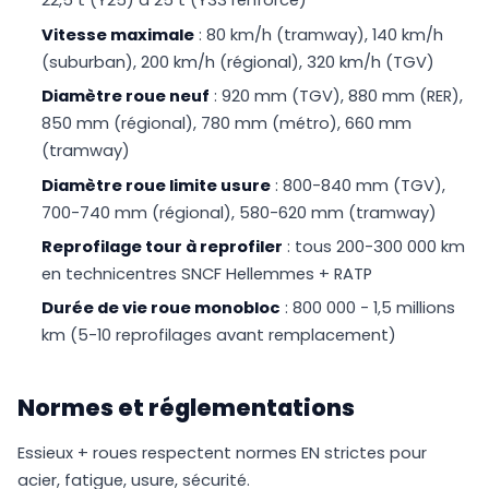
22,5 t (Y25) à 25 t (Y33 renforcé)
Vitesse maximale
: 80 km/h (tramway), 140 km/h
(suburban), 200 km/h (régional), 320 km/h (TGV)
Diamètre roue neuf
: 920 mm (TGV), 880 mm (RER),
850 mm (régional), 780 mm (métro), 660 mm
(tramway)
Diamètre roue limite usure
: 800-840 mm (TGV),
700-740 mm (régional), 580-620 mm (tramway)
Reprofilage tour à reprofiler
: tous 200-300 000 km
en technicentres SNCF Hellemmes + RATP
Durée de vie roue monobloc
: 800 000 - 1,5 millions
km (5-10 reprofilages avant remplacement)
Normes et réglementations
Essieux + roues respectent normes EN strictes pour
acier, fatigue, usure, sécurité.