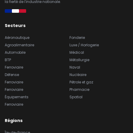
la fierté de l'industrie nationale.
Secteurs
Aéronautique
Fonderie
Agroalimentaire
Luxe / Horlogerie
Automobile
Médical
BTP
Métallurgie
Ferroviaire
Naval
Défense
Nucléaire
Ferroviaire
Pétrole et gaz
Ferroviaire
Pharmacie
Équipements
Spatial
Ferroviaire
Régions
Île-de-France