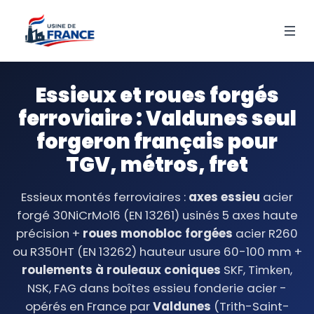
Essieux et roues forgés
ferroviaire : Valdunes seul
forgeron français pour
TGV, métros, fret
Essieux montés ferroviaires :
axes essieu
acier
forgé 30NiCrMo16 (EN 13261) usinés 5 axes haute
précision +
roues monobloc forgées
acier R260
ou R350HT (EN 13262) hauteur usure 60-100 mm +
roulements à rouleaux coniques
SKF, Timken,
NSK, FAG dans boîtes essieu fonderie acier -
opérés en France par
Valdunes
(Trith-Saint-