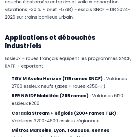
couche élastomère entre rim et voile = absorption
vibrations -30 % + bruit -5 dB) - essais SNCF + DB 2024-
2026 sur trains banlieue urbain.
Applications et débouchés
industriels
Essieux + roues français équipent les programmes SNCF,
RATP + exportent.
TGV M Avelia Horizon (115 rames SNCF)
: Valdunes
2760 essieux neufs (axes + roues R350HT)
RER NG IDF Mobilités (255 rames)
: Valdunes 6120
essieux R260
Coradia Stream + Régiolis (200+ rames TER)
:
Valdunes 3200-4800 essieux régionaux
Métros Marseille, Lyon, Toulouse, Rennes
: