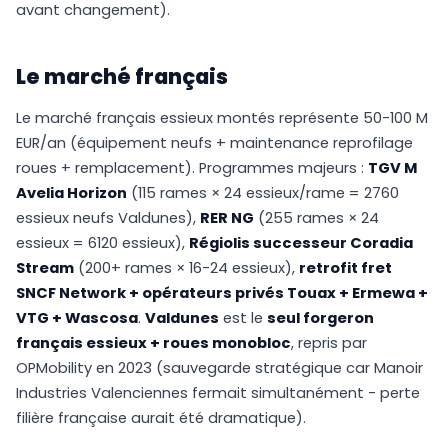
avant changement).
Le marché français
Le marché français essieux montés représente 50-100 M
EUR/an (équipement neufs + maintenance reprofilage
roues + remplacement). Programmes majeurs :
TGV M
Avelia Horizon
(115 rames × 24 essieux/rame = 2760
essieux neufs Valdunes),
RER NG
(255 rames × 24
essieux = 6120 essieux),
Régiolis successeur Coradia
Stream
(200+ rames × 16-24 essieux),
retrofit fret
SNCF Network + opérateurs privés Touax + Ermewa +
VTG + Wascosa
.
Valdunes
est le
seul forgeron
français essieux + roues monobloc
, repris par
OPMobility en 2023 (sauvegarde stratégique car Manoir
Industries Valenciennes fermait simultanément - perte
filière française aurait été dramatique).