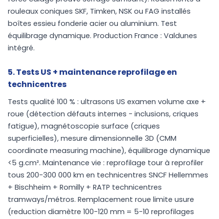
rouleaux coniques SKF, Timken, NSK ou FAG installés
boîtes essieu fonderie acier ou aluminium. Test
équilibrage dynamique. Production France : Valdunes
intégré.
5. Tests US + maintenance reprofilage en
technicentres
Tests qualité 100 % : ultrasons US examen volume axe +
roue (détection défauts internes - inclusions, criques
fatigue), magnétoscopie surface (criques
superficielles), mesure dimensionnelle 3D (CMM
coordinate measuring machine), équilibrage dynamique
<5 g.cm². Maintenance vie : reprofilage tour à reprofiler
tous 200-300 000 km en technicentres SNCF Hellemmes
+ Bischheim + Romilly + RATP technicentres
tramways/métros. Remplacement roue limite usure
(reduction diamètre 100-120 mm = 5-10 reprofilages