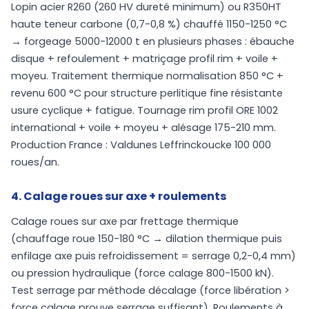
Lopin acier R260 (260 HV dureté minimum) ou R350HT
haute teneur carbone (0,7-0,8 %) chauffé 1150-1250 °C
→ forgeage 5000-12000 t en plusieurs phases : ébauche
disque + refoulement + matriçage profil rim + voile +
moyeu. Traitement thermique normalisation 850 °C +
revenu 600 °C pour structure perlitique fine résistante
usure cyclique + fatigue. Tournage rim profil ORE 1002
international + voile + moyeu + alésage 175-210 mm.
Production France : Valdunes Leffrinckoucke 100 000
roues/an.
4. Calage roues sur axe + roulements
Calage roues sur axe par frettage thermique
(chauffage roue 150-180 °C → dilation thermique puis
enfilage axe puis refroidissement = serrage 0,2-0,4 mm)
ou pression hydraulique (force calage 800-1500 kN).
Test serrage par méthode décalage (force libération >
force calage prouve serrage suffisant). Roulements à