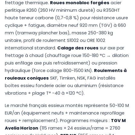
frettage thermique.
Roues monobloc forgées
acier
perlitique R260 (260 HV minimum dureté) ou R350HT
haute teneur carbone (0,7-0,8 %) pour résistance usure
cyclique + fatigue, diamètre neuf 920 mm (TGV) à 660
mm (tramway plancher bas), masse 250-380 kg
unitaire, profil de roulement S1002 ou ORE 1002
international standard.
Calage des roues
sur axe par
frettage à chaud (chauffage roue 150-180 °C → dilation
puis enfilage axe puis refroidissement) ou pression
hydraulique (force calage 800-1500 kN).
Roulements à
rouleaux coniques
SKF, Timken, NSK, FAG installés
boîtes essieu fonderie acier ou aluminium (résistance
vibrations + plage T° -40 à +120 °C).
Le marché français essieux montés représente 50-100 M
EUR/an (équipement neufs + maintenance reprofilage
roues + remplacement). Programmes majeurs :
TGV M
Avelia Horizon
(115 rames × 24 essieux/rame = 2760