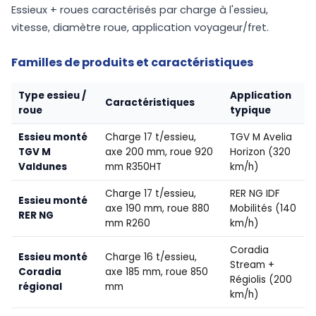
Essieux + roues caractérisés par charge à l'essieu,
vitesse, diamètre roue, application voyageur/fret.
Familles de produits et caractéristiques
Type essieu /
Application
Caractéristiques
roue
typique
Essieu monté
Charge 17 t/essieu,
TGV M Avelia
TGV M
axe 200 mm, roue 920
Horizon (320
Valdunes
mm R350HT
km/h)
Charge 17 t/essieu,
RER NG IDF
Essieu monté
axe 190 mm, roue 880
Mobilités (140
RER NG
mm R260
km/h)
Coradia
Essieu monté
Charge 16 t/essieu,
Stream +
Coradia
axe 185 mm, roue 850
Régiolis (200
régional
mm
km/h)