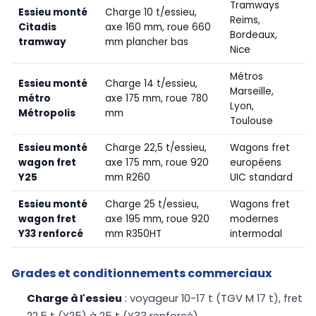
Tramways
Essieu monté
Charge 10 t/essieu,
Reims,
Citadis
axe 160 mm, roue 660
Bordeaux,
tramway
mm plancher bas
Nice
Métros
Essieu monté
Charge 14 t/essieu,
Marseille,
métro
axe 175 mm, roue 780
Lyon,
Métropolis
mm
Toulouse
Essieu monté
Charge 22,5 t/essieu,
Wagons fret
wagon fret
axe 175 mm, roue 920
européens
Y25
mm R260
UIC standard
Essieu monté
Charge 25 t/essieu,
Wagons fret
wagon fret
axe 195 mm, roue 920
modernes
Y33 renforcé
mm R350HT
intermodal
Grades et conditionnements commerciaux
Charge à l'essieu
: voyageur 10-17 t (TGV M 17 t), fret