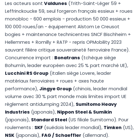
Les acteurs sont
Valdunes
(Trith-Saint-Léger 59 +
Leffrinckoucke 59, seul forgeron français essieux + roues
monobloc - 600 emplois - production 50 000 essieux +
100 000 roues/an - équipement Alstom Le Creusot
bogies + maintenance technicentres SNCF Bischheim +
Hellemmes + Romilly + RATP - repris OPMobility 2023
sauvant filière critique souveraineté ferroviaire France).
Concurrence import :
Bonatrans
(tchèque siège
Bohumín, leader européen avec 25 % part marché UE),
Lucchini RS Group
(italien siège Lovere, leader
matériaux ferroviaires + roues + axes haute
performance),
Jingye Group
(chinois, leader mondial
volume avec 30 % part monde mais limites import UE
règlement antidumping 2024),
Sumitomo Heavy
Industries
(japonais),
Nippon Steel & Sumikin
(japonais),
Standard Steel
(US filiale Sumitomo). Pour
roulements :
SKF
(suédois leader mondial),
Timken
(US),
NSK
(japonais),
FAG / Schaeffler
(allemand).