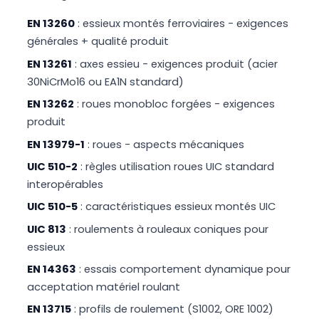
EN 13260
: essieux montés ferroviaires - exigences
générales + qualité produit
EN 13261
: axes essieu - exigences produit (acier
30NiCrMo16 ou EA1N standard)
EN 13262
: roues monobloc forgées - exigences
produit
EN 13979-1
: roues - aspects mécaniques
UIC 510-2
: règles utilisation roues UIC standard
interopérables
UIC 510-5
: caractéristiques essieux montés UIC
UIC 813
: roulements à rouleaux coniques pour
essieux
EN 14363
: essais comportement dynamique pour
acceptation matériel roulant
EN 13715
: profils de roulement (S1002, ORE 1002)