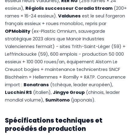
essieux neufs Valdunes),
RER NG
(255 rames × 24
essieux),
Régiolis successeur Coradia Stream
(200+
rames × 16-24 essieux).
Valdunes
est le seul forgeron
français essieux + roues monobloc, repris par
OPMobility
(ex-Plastic Omnium, sauvegarde
stratégique 2023 alors que Manoir Industries
Valenciennes fermait) - sites Trith-Saint-Léger (59) +
Leffrinckoucke (59), 600 emplois - production 50 000
essieux + 100 000 roues/an, équipement Alstom Le
Creusot bogies + maintenance technicentres SNCF
Bischheim + Hellemmes + Romilly + RATP. Concurrence
import :
Bonatrans
(tchèque, leader européen),
Lucchini RS
(italien),
Jingye Group
(chinois, leader
mondial volume),
Sumitomo
(japonais).
Spécifications techniques et
procédés de production