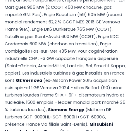
TWh/an selon disponibilité), répartis principalement : EDF
Martigues 905 MW (2 CCGT 450 MW chacune, gaz
importé GNL Fos), Engie Bouchain (59) 605 MW (record
mondial rendement 62,2 % CCGT MES 2016 GE Vernova
Frame 9HA), Engie DK6 Dunkerque 765 MW (CCGT),
TotalEnergies Saint-Avold 600 MW (CCGT), Engie KDC
Cordemais 600 MW (charbon en transition), Engie
Combigolfe Fos-sur-Mer 435 MW. Pour cogénération
industrielle CHP : ~3 GW capacité française dispersée
(Saint-Gobain, ArcelorMittal, Lactalis, Bel, Smurfit Kappa,
papier). Les industriels turbines à gaz installés en France
sont
GE Vernova
(ex-Alstom Power 2015 acquisition
puis spin-off GE Vernova 2024 - sites Belfort (90) usine
turbines lourdes Frame 9HA + 9F + alternateurs hydro et
nucléaire, 1500 emplois - leader mondial part marché 35
% turbines lourdes),
Siemens Energy
(Mülheim DE
turbines SGT-9000HL+SGT-8000H+SGT-6000G,
présence France via filiale Saint-Denis),
Mitsubishi