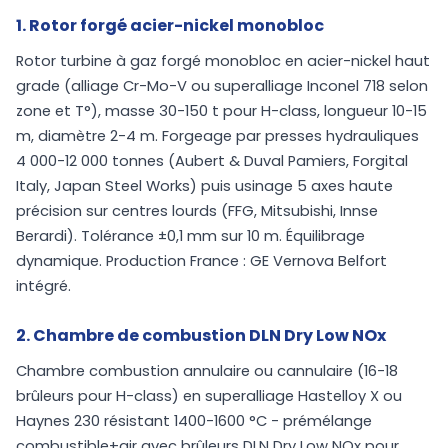
1. Rotor forgé acier-nickel monobloc
Rotor turbine à gaz forgé monobloc en acier-nickel haut
grade (alliage Cr-Mo-V ou superalliage Inconel 718 selon
zone et T°), masse 30-150 t pour H-class, longueur 10-15
m, diamètre 2-4 m. Forgeage par presses hydrauliques
4 000-12 000 tonnes (Aubert & Duval Pamiers, Forgital
Italy, Japan Steel Works) puis usinage 5 axes haute
précision sur centres lourds (FFG, Mitsubishi, Innse
Berardi). Tolérance ±0,1 mm sur 10 m. Équilibrage
dynamique. Production France : GE Vernova Belfort
intégré.
2. Chambre de combustion DLN Dry Low NOx
Chambre combustion annulaire ou cannulaire (16-18
brûleurs pour H-class) en superalliage Hastelloy X ou
Haynes 230 résistant 1400-1600 °C - prémélange
combustible+air avec brûleurs DLN Dry Low NOx pour