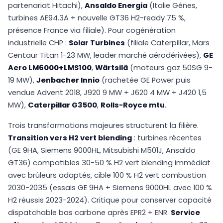
partenariat Hitachi),
Ansaldo Energia
(Italie Génes,
turbines AE94.3A + nouvelle GT36 H2-ready 75 %,
présence France via filiale). Pour cogénération
industrielle CHP :
Solar Turbines
(filiale Caterpillar, Mars
Centaur Titan 1-23 MW, leader marché aérodérivées),
GE
Aero LM6000+LMS100
,
Wärtsilä
(moteurs gaz 50SG 9-
19 MW),
Jenbacher Innio
(rachetée GE Power puis
vendue Advent 2018, J920 9 MW + J620 4 MW + J420 1,5
MW),
Caterpillar G3500
,
Rolls-Royce mtu
.
Trois transformations majeures structurent la filière.
Transition vers H2 vert blending
: turbines récentes
(GE 9HA, Siemens 9000HL, Mitsubishi M501J, Ansaldo
GT36) compatibles 30-50 % H2 vert blending immédiat
avec brûleurs adaptés, cible 100 % H2 vert combustion
2030-2035 (essais GE 9HA + Siemens 9000HL avec 100 %
H2 réussis 2023-2024). Critique pour conserver capacité
dispatchable bas carbone après EPR2 + ENR.
Service