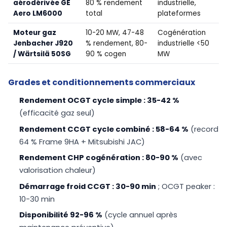
aérodérivée GE
80 % rendement
industrielle,
Aero LM6000
total
plateformes
Moteur gaz
10-20 MW, 47-48
Cogénération
Jenbacher J920
% rendement, 80-
industrielle <50
/ Wärtsilä 50SG
90 % cogen
MW
Grades et conditionnements commerciaux
Rendement OCGT cycle simple : 35-42 %
(efficacité gaz seul)
Rendement CCGT cycle combiné : 58-64 %
(record
64 % Frame 9HA + Mitsubishi JAC)
Rendement CHP cogénération : 80-90 %
(avec
valorisation chaleur)
Démarrage froid CCGT : 30-90 min
; OCGT peaker :
10-30 min
Disponibilité 92-96 %
(cycle annuel après