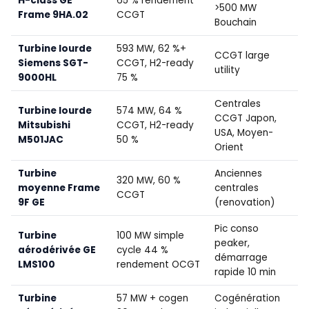
H-class GE
65 % rendement
>500 MW
Frame 9HA.02
CCGT
Bouchain
Turbine lourde
593 MW, 62 %+
CCGT large
Siemens SGT-
CCGT, H2-ready
utility
9000HL
75 %
Centrales
Turbine lourde
574 MW, 64 %
CCGT Japon,
Mitsubishi
CCGT, H2-ready
USA, Moyen-
M501JAC
50 %
Orient
Turbine
Anciennes
320 MW, 60 %
moyenne Frame
centrales
CCGT
9F GE
(renovation)
Pic conso
Turbine
100 MW simple
peaker,
aérodérivée GE
cycle 44 %
démarrage
LMS100
rendement OCGT
rapide 10 min
Turbine
57 MW + cogen
Cogénération