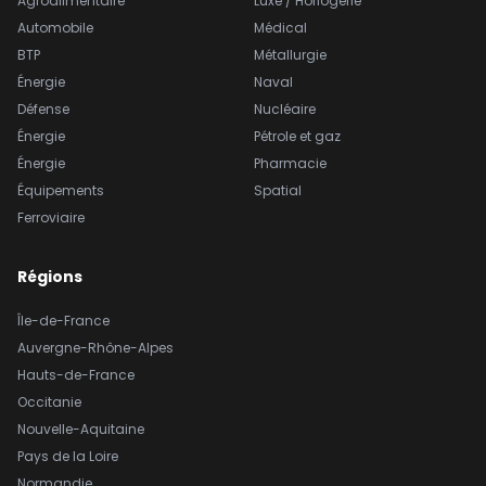
Agroalimentaire
Luxe / Horlogerie
Automobile
Médical
BTP
Métallurgie
Énergie
Naval
Défense
Nucléaire
Énergie
Pétrole et gaz
Énergie
Pharmacie
Équipements
Spatial
Ferroviaire
Régions
Île-de-France
Auvergne-Rhône-Alpes
Hauts-de-France
Occitanie
Nouvelle-Aquitaine
Pays de la Loire
Normandie