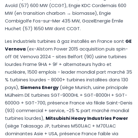
Avold (57) 600 MW (CCGT), Engie KDC Cordemais 600
MW (en transition charbon → biomasse), Engie
Combigolfe Fos-sur-Mer 435 MW, GazelEnergie Émile
Huchet (57) 1650 MW dont CCGT.
Les industriels turbines à gaz installés en France sont
GE
Vernova
(ex-Alstom Power 2015 acquisition puis spin-
off GE Vernova 2024 - sites Belfort (90) usine turbines
lourdes Frame 9HA + 9F + alternateurs hydro et
nucléaire, 1500 emplois - leader mondial part marché 35
% turbines lourdes - 8000+ turbines installées dans 130
pays),
Siemens Energy
(siège Munich, usine principale
Mülheim DE turbines SGT-9000HL + SGT-8000H + SGT-
6000G + SGT-700, présence France via filiale Saint-Denis
(93) commercial + service, ~25 % part marché mondial
turbines lourdes),
Mitsubishi Heavy Industries Power
(siège Takasago JP, turbines M501JAC + M701JAC
dominantes Asie + USA, présence France faible via