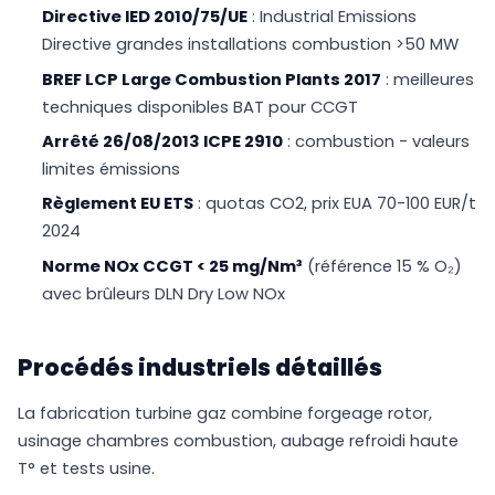
Directive IED 2010/75/UE
: Industrial Emissions
Directive grandes installations combustion >50 MW
BREF LCP Large Combustion Plants 2017
: meilleures
techniques disponibles BAT pour CCGT
Arrêté 26/08/2013 ICPE 2910
: combustion - valeurs
limites émissions
Règlement EU ETS
: quotas CO2, prix EUA 70-100 EUR/t
2024
Norme NOx CCGT < 25 mg/Nm³
(référence 15 % O₂)
avec brûleurs DLN Dry Low NOx
Procédés industriels détaillés
La fabrication turbine gaz combine forgeage rotor,
usinage chambres combustion, aubage refroidi haute
T° et tests usine.