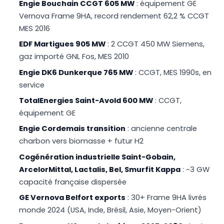
Engie Bouchain CCGT 605 MW
: équipement GE
Vernova Frame 9HA, record rendement 62,2 % CCGT
MES 2016
EDF Martigues 905 MW
: 2 CCGT 450 MW Siemens,
gaz importé GNL Fos, MES 2010
Engie DK6 Dunkerque 765 MW
: CCGT, MES 1990s, en
service
TotalEnergies Saint-Avold 600 MW
: CCGT,
équipement GE
Engie Cordemais transition
: ancienne centrale
charbon vers biomasse + futur H2
Cogénération industrielle Saint-Gobain,
ArcelorMittal, Lactalis, Bel, Smurfit Kappa
: ~3 GW
capacité française dispersée
GE Vernova Belfort exports
: 30+ Frame 9HA livrés
monde 2024 (USA, Inde, Brésil, Asie, Moyen-Orient)