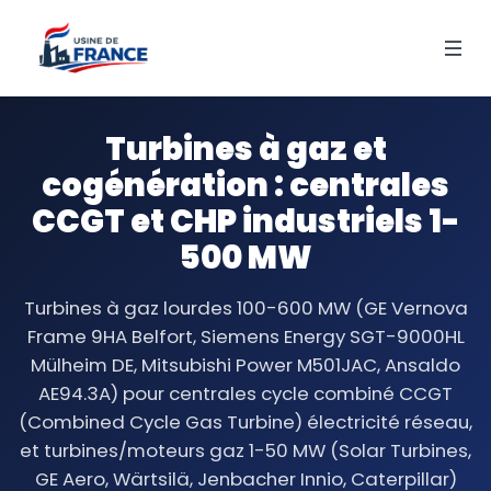
Turbines à gaz et
cogénération : centrales
CCGT et CHP industriels 1-
500 MW
Turbines à gaz lourdes 100-600 MW (GE Vernova
Frame 9HA Belfort, Siemens Energy SGT-9000HL
Mülheim DE, Mitsubishi Power M501JAC, Ansaldo
AE94.3A) pour centrales cycle combiné CCGT
(Combined Cycle Gas Turbine) électricité réseau,
et turbines/moteurs gaz 1-50 MW (Solar Turbines,
GE Aero, Wärtsilä, Jenbacher Innio, Caterpillar)