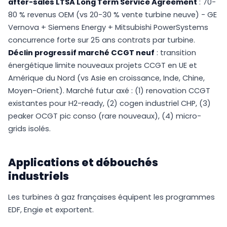
after-sales LTSA Long Term Service Agreement
: 70-
80 % revenus OEM (vs 20-30 % vente turbine neuve) - GE
Vernova + Siemens Energy + Mitsubishi PowerSystems
concurrence forte sur 25 ans contrats par turbine.
Déclin progressif marché CCGT neuf
: transition
énergétique limite nouveaux projets CCGT en UE et
Amérique du Nord (vs Asie en croissance, Inde, Chine,
Moyen-Orient). Marché futur axé : (1) renovation CCGT
existantes pour H2-ready, (2) cogen industriel CHP, (3)
peaker OCGT pic conso (rare nouveaux), (4) micro-
grids isolés.
Applications et débouchés
industriels
Les turbines à gaz françaises équipent les programmes
EDF, Engie et exportent.