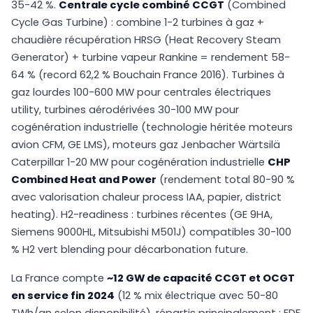
35-42 %.
Centrale cycle combiné CCGT
(Combined
Cycle Gas Turbine) : combine 1-2 turbines à gaz +
chaudière récupération HRSG (Heat Recovery Steam
Generator) + turbine vapeur Rankine = rendement 58-
64 % (record 62,2 % Bouchain France 2016). Turbines à
gaz lourdes 100-600 MW pour centrales électriques
utility, turbines aérodérivées 30-100 MW pour
cogénération industrielle (technologie héritée moteurs
avion CFM, GE LMS), moteurs gaz Jenbacher Wärtsilä
Caterpillar 1-20 MW pour cogénération industrielle
CHP
Combined Heat and Power
(rendement total 80-90 %
avec valorisation chaleur process IAA, papier, district
heating). H2-readiness : turbines récentes (GE 9HA,
Siemens 9000HL, Mitsubishi M501J) compatibles 30-100
% H2 vert blending pour décarbonation future.
La France compte
~12 GW de capacité CCGT et OCGT
en service fin 2024
(12 % mix électrique avec 50-80