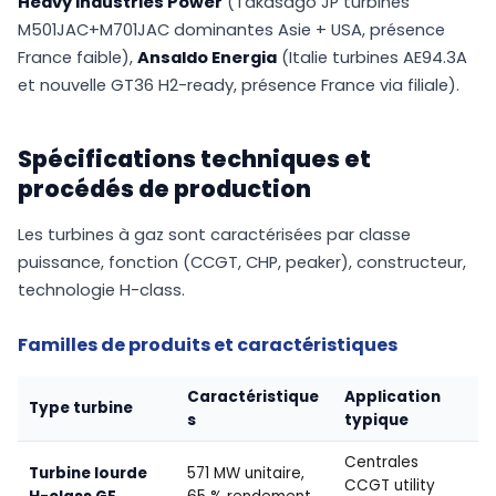
Heavy Industries Power
(Takasago JP turbines
M501JAC+M701JAC dominantes Asie + USA, présence
France faible),
Ansaldo Energia
(Italie turbines AE94.3A
et nouvelle GT36 H2-ready, présence France via filiale).
Spécifications techniques et
procédés de production
Les turbines à gaz sont caractérisées par classe
puissance, fonction (CCGT, CHP, peaker), constructeur,
technologie H-class.
Familles de produits et caractéristiques
Caractéristique
Application
Type turbine
s
typique
Centrales
Turbine lourde
571 MW unitaire,
CCGT utility