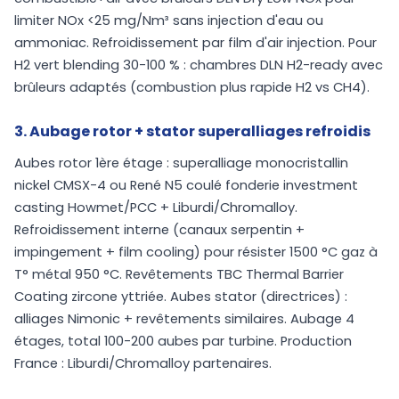
limiter NOx <25 mg/Nm³ sans injection d'eau ou
ammoniac. Refroidissement par film d'air injection. Pour
H2 vert blending 30-100 % : chambres DLN H2-ready avec
brûleurs adaptés (combustion plus rapide H2 vs CH4).
3. Aubage rotor + stator superalliages refroidis
Aubes rotor 1ère étage : superalliage monocristallin
nickel CMSX-4 ou René N5 coulé fonderie investment
casting Howmet/PCC + Liburdi/Chromalloy.
Refroidissement interne (canaux serpentin +
impingement + film cooling) pour résister 1500 °C gaz à
T° métal 950 °C. Revêtements TBC Thermal Barrier
Coating zircone yttriée. Aubes stator (directrices) :
alliages Nimonic + revêtements similaires. Aubage 4
étages, total 100-200 aubes par turbine. Production
France : Liburdi/Chromalloy partenaires.