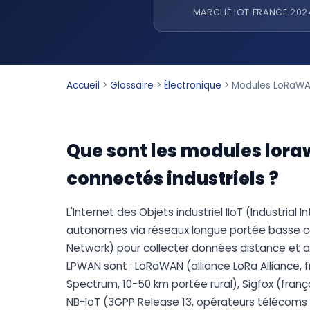
MARCHÉ IOT FRANCE 202
Accueil
>
Glossaire
>
Électronique
>
Modules LoRaWAN
Que sont les modules loraw
connectés industriels ?
L'Internet des Objets industriel IIoT (Industria
autonomes via réseaux longue portée basse
Network) pour collecter données distance et a
LPWAN sont : LoRaWAN (alliance LoRa Alliance,
Spectrum, 10-50 km portée rural), Sigfox (frança
NB-IoT (3GPP Release 13, opérateurs télécom