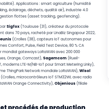
bilité). Applications : smart agriculture (humidité
ng, éclairage, déchets, qualité air), industrie 4.0
gestion flottes (asset tracking, geofencing).
 par
Sigfox
(Toulouse (31), créateur du protocole
nt dans 70 pays, racheté par UnaBiz Singapour 2022,
eunis
(Crolles (38), capteurs IoT autonomes pour
mmes Comfort, Pulse, Field Test Device, 80 % CA
ader mondial gateways LoRaWAN avec 200 000
ues, Orange, Comcast),
Sagemcom
(Rueil-
T, modems LTE-M/NB-IoT pour Smart Metering Linky),
forme ThingPark Network mondiale LoRaWAN),
Wisol
(Crolles, microcontrôleurs IoT STM32WL avec radio
RaWAN Orange Connectivity),
Objenious
(filiale
 et procédés de production