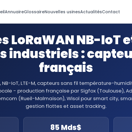
eil
Annuaire
Glossaire
Nouvelles usines
Actualités
Contact
s LoRaWAN NB-IoT et
 industriels : capteur
français
 NB-IoT, LTE-M, capteurs sans fil température-humidit
ole - production française par Sigfox (Toulouse), Adeu
mcom (Rueil-Malmaison), Wisol pour smart city, smart 
gestion flottes et asset tracking.
85 Mds$