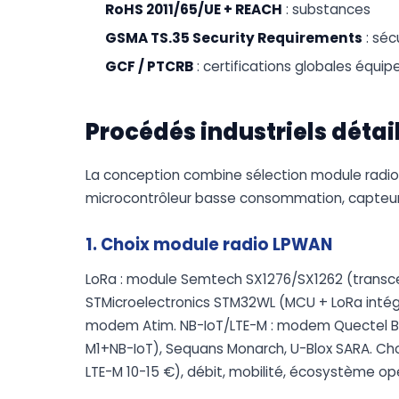
RoHS 2011/65/UE + REACH
: substances
GSMA TS.35 Security Requirements
: séc
GCF / PTCRB
: certifications globales équ
Procédés industriels détai
La conception combine sélection module radi
microcontrôleur basse consommation, capteurs 
1. Choix module radio LPWAN
LoRa : module Semtech SX1276/SX1262 (transc
STMicroelectronics STM32WL (MCU + LoRa intégré
modem Atim. NB-IoT/LTE-M : modem Quectel B
M1+NB-IoT), Sequans Monarch, U-Blox SARA. Choi
LTE-M 10-15 €), débit, mobilité, écosystème op