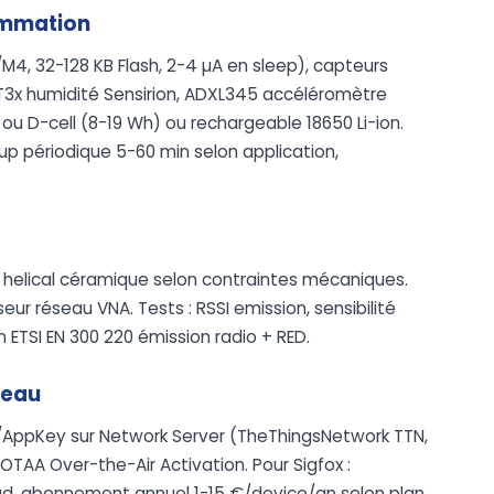
ommation
 32-128 KB Flash, 2-4 µA en sleep), capteurs
3x humidité Sensirion, ADXL345 accéléromètre
 ou D-cell (8-19 Wh) ou rechargeable 18650 Li-ion.
p périodique 5-60 min selon application,
 helical céramique selon contraintes mécaniques.
r réseau VNA. Tests : RSSI emission, sensibilité
 ETSI EN 300 220 émission radio + RED.
seau
/AppKey sur Network Server (TheThingsNetwork TTN,
TAA Over-the-Air Activation. Pour Sigfox :
ud, abonnement annuel 1-15 €/device/an selon plan.