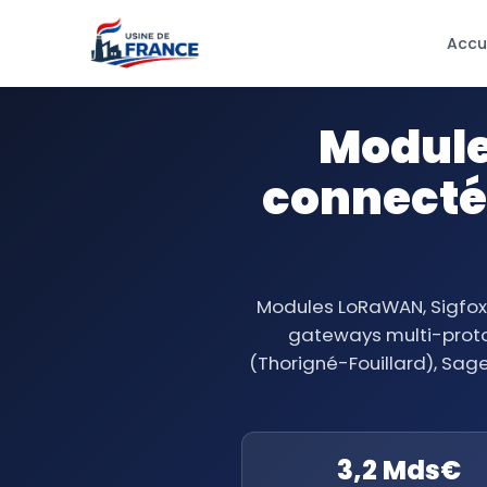
Accu
Module
connectés
Modules LoRaWAN, Sigfox,
gateways multi-protoc
(Thorigné-Fouillard), Sage
3,2 Mds€