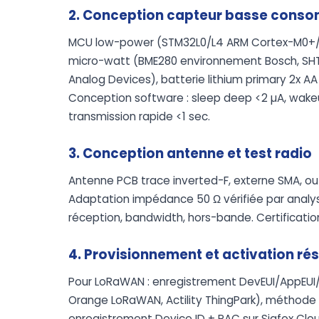
2. Conception capteur basse cons
MCU low-power (STM32L0/L4 ARM Cortex-M0+/M4,
micro-watt (BME280 environnement Bosch, SHT
Analog Devices), batterie lithium primary 2x AA
Conception software : sleep deep <2 µA, wakeu
transmission rapide <1 sec.
3. Conception antenne et test radio
Antenne PCB trace inverted-F, externe SMA, ou
Adaptation impédance 50 Ω vérifiée par analyseu
réception, bandwidth, hors-bande. Certification
4. Provisionnement et activation ré
Pour LoRaWAN : enregistrement DevEUI/AppEUI
Orange LoRaWAN, Actility ThingPark), méthode O
enregistrement Device ID + PAC sur Sigfox Clo