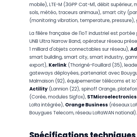
mobile), LTE-M (3GPP Cat-M1, débit supérieur, mo
sols, météo, traceurs animaux), smart city (parki
(monitoring vibration, temperature, pressure), 
La filière française de l'IoT industriel est portée
UNB Ultra Narrow Band, opérateur réseau prése
1 milliard d'objets connectables sur réseau),
Ad
smart building, smart city, smart industry, ga
export),
Kerlink
(Thorigné-Fouillard (35), le
gateways déployées, partenariat avec Bouyg
Malmaison (92), équipementier télécoms et Io
Actility
(Lannion (22), spinoff Orange, plate
(Corée, modules Sigfox),
STMicroelectronics
LoRa intégrée),
Orange Business
(réseaux Lo
Bouygues Telecom, réseau LoRaWAN national).
Spécifications techniques