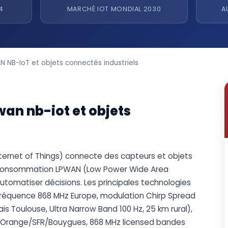
4
MARCHÉ IOT MONDIAL 2030
A
 NB-IoT et objets connectés industriels
an nb-iot et objets
l Internet of Things) connecte des capteurs et objets
 consommation LPWAN (Low Power Wide Area
utomatiser décisions. Les principales technologies
 fréquence 868 MHz Europe, modulation Chirp Spread
is Toulouse, Ultra Narrow Band 100 Hz, 25 km rural),
s Orange/SFR/Bouygues, 868 MHz licensed bandes