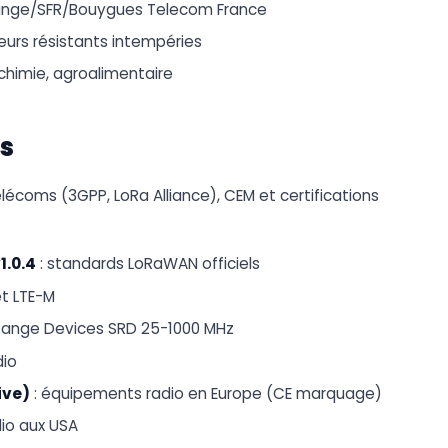
ange/SFR/Bouygues Telecom France
eurs résistants intempéries
 chimie, agroalimentaire
s
lécoms (3GPP, LoRa Alliance), CEM et certifications
1.0.4
: standards LoRaWAN officiels
et LTE-M
 Range Devices SRD 25-1000 MHz
dio
ive)
: équipements radio en Europe (CE marquage)
io aux USA