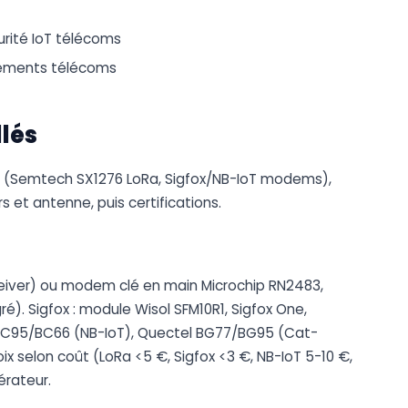
urité IoT télécoms
ipements télécoms
llés
o (Semtech SX1276 LoRa, Sigfox/NB-IoT modems),
et antenne, puis certifications.
eiver) ou modem clé en main Microchip RN2483,
). Sigfox : module Wisol SFM10R1, Sigfox One,
C95/BC66 (NB-IoT), Quectel BG77/BG95 (Cat-
x selon coût (LoRa <5 €, Sigfox <3 €, NB-IoT 5-10 €,
érateur.