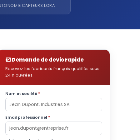
UTONOMIE CAPTEURS LORA
Demande de devis rapide
Recevez les fabricants français qualifiés sous
24 h ouvrées.
Nom et société
*
Email professionnel
*