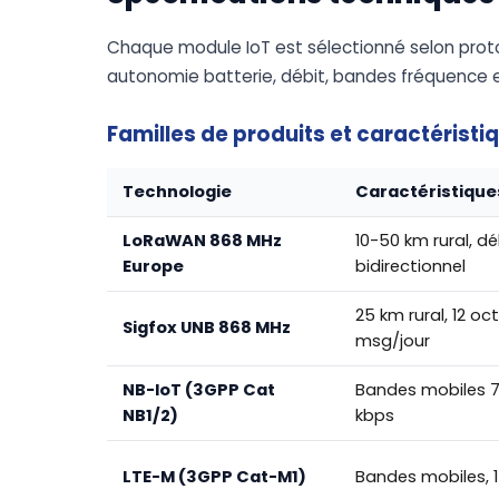
Chaque module IoT est sélectionné selon prot
autonomie batterie, débit, bandes fréquence et
Familles de produits et caractéristi
Technologie
Caractéristique
LoRaWAN 868 MHz
10-50 km rural, dé
Europe
bidirectionnel
25 km rural, 12 o
Sigfox UNB 868 MHz
msg/jour
NB-IoT (3GPP Cat
Bandes mobiles 7
NB1/2)
kbps
LTE-M (3GPP Cat-M1)
Bandes mobiles, 1