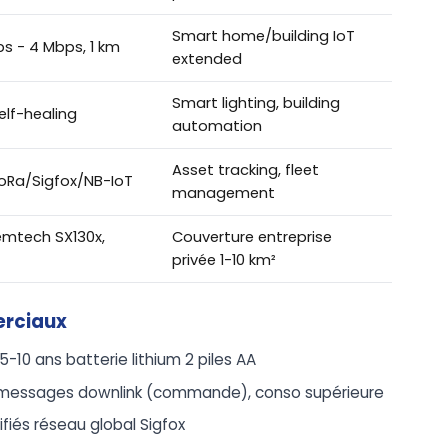
Smart home/building IoT
ps - 4 Mbps, 1 km
extended
Smart lighting, building
elf-healing
automation
Asset tracking, fleet
LoRa/Sigfox/NB-IoT
management
emtech SX130x,
Couverture entreprise
privée 1-10 km²
erciaux
-10 ans batterie lithium 2 piles AA
r messages downlink (commande), conso supérieure
ifiés réseau global Sigfox