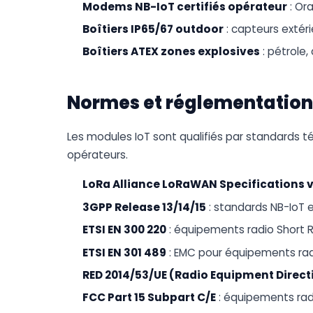
Modems NB-IoT certifiés opérateur
: Or
Boîtiers IP65/67 outdoor
: capteurs extéri
Boîtiers ATEX zones explosives
: pétrole,
Normes et réglementation
Les modules IoT sont qualifiés par standards té
opérateurs.
LoRa Alliance LoRaWAN Specifications v
3GPP Release 13/14/15
: standards NB-IoT 
ETSI EN 300 220
: équipements radio Short
ETSI EN 301 489
: EMC pour équipements ra
RED 2014/53/UE (Radio Equipment Direct
FCC Part 15 Subpart C/E
: équipements rad