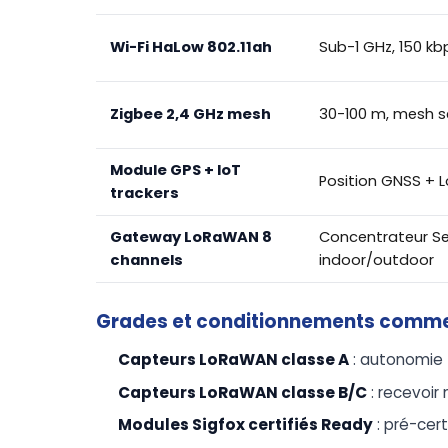
Wi-Fi HaLow 802.11ah
Sub-1 GHz, 150 kb
Zigbee 2,4 GHz mesh
30-100 m, mesh s
Module GPS + IoT
Position GNSS + 
trackers
Gateway LoRaWAN 8
Concentrateur S
channels
indoor/outdoor
Grades et conditionnements comm
Capteurs LoRaWAN classe A
: autonomie 5
Capteurs LoRaWAN classe B/C
: recevoi
Modules Sigfox certifiés Ready
: pré-cert