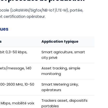
ocole (LoRaWAN/Sigfox/NB-IoT/LTE-M), portée,
 certification opérateur.
ques
s
Application typique
bit 0,3-50 kbps,
Smart agriculture, smart
city privé
ctets/message, 140
Asset tracking, simple
monitoring
00-2600 MHz, 10-50
Smart Metering Linky,
opérateurs
Trackers asset, dispositifs
 Mbps, mobilité voix
portables