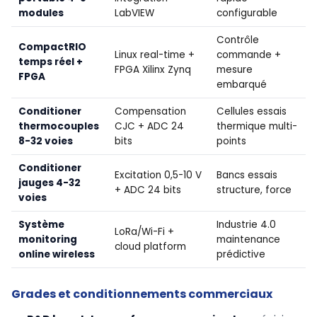
modules
LabVIEW
configurable
Contrôle
CompactRIO
Linux real-time +
commande +
temps réel +
FPGA Xilinx Zynq
mesure
FPGA
embarqué
Conditioner
Compensation
Cellules essais
thermocouples
CJC + ADC 24
thermique multi-
8-32 voies
bits
points
Conditioner
Excitation 0,5-10 V
Bancs essais
jauges 4-32
+ ADC 24 bits
structure, force
voies
Système
Industrie 4.0
LoRa/Wi-Fi +
monitoring
maintenance
cloud platform
online wireless
prédictive
Grades et conditionnements commerciaux