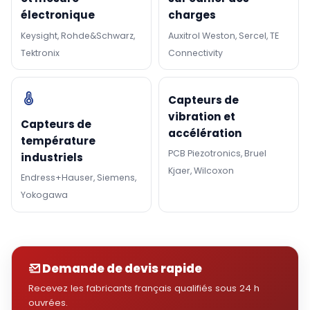
électronique
charges
Keysight, Rohde&Schwarz,
Auxitrol Weston, Sercel, TE
Tektronix
Connectivity
Capteurs de
vibration et
Capteurs de
accélération
température
PCB Piezotronics, Bruel
industriels
Kjaer, Wilcoxon
Endress+Hauser, Siemens,
Yokogawa
Demande de devis rapide
Recevez les fabricants français qualifiés sous 24 h
ouvrées.