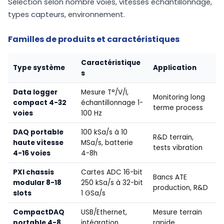
Sélection selon nombre voies, vitesses échantillonnage,
types capteurs, environnement.
Familles de produits et caractéristiques
Caractéristique
Type système
Application
s
Data logger
Mesure T°/V/I,
Monitoring long
compact 4-32
échantillonnage 1-
terme process
voies
100 Hz
DAQ portable
100 kSa/s à 10
R&D terrain,
haute vitesse
MSa/s, batterie
tests vibration
4-16 voies
4-8h
PXI chassis
Cartes ADC 16-bit
Bancs ATE
modular 8-18
250 kSa/s à 32-bit
production, R&D
slots
1 GSa/s
CompactDAQ
USB/Ethernet,
Mesure terrain
portable 4-8
intégration
rapide