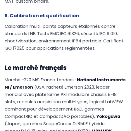
MAT, custom binaire.
5. Calibration et qualification
Calibration multi-points capteurs étalonnés contre
standards LNE. Tests EMC IEC 61326, sécurité IEC 61010,
choc/vibration, environnement IP54 portable. Certificat
ISO 17025 pour applications réglementées.
Le marché français
Marché ~220 M€ France. Leaders :
National Instruments
NI / Emerson
(USA, racheté Emerson 2023, leader
mondial avec plateforme PXI modulaire chassis 8-18
slots, modules acquisition multi-types, logiciel LabVIEW
dominant pour développement R&D, gammes
CompactRIO et CompactDAQ portables),
Yokogawa
(Japon, gammes ScopeCorder DL850E hybride
scope+DAQ 16 voies, datalogger MX100),
HBM HBK