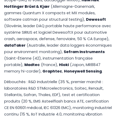
Hottinger Brüel & Kjær
(Allemagne-Danemark,
gammes Quantum X compacts et MX modules,
software catman pour structural testing),
Dewesoft
(Slovénie, leader DAQ portable haute performance avec
système SIRIUS et logiciel DewesoftX pour automotive
crash, aerospace, defense, ferroviaire, 50 % CA Europe),
dataTaker
(Australie, leader data loggers économiques
pour environment monitoring),
Sefram Instruments
(Saint-Étienne (42), instrumentation française
portable),
Madtec
(France),
Hioki
(Japon, MR8847
memory hi-corder),
Graphtec
,
Honeywell Sensing
.
Débouchés : R&D industrielle (35 %, premier marché :
laboratoires R&D STMicroelectronics, Soitec, Renault,
Stellantis, Safran, Thales, EDF), test et certification
produits (20 %, EMS Asteelflash bancs ATE, certification
CE EN 60601 médical, IEC 61326 EMC), monitoring industriel
continu (15 %, IIoT Industrie 4.0, monitoring vibration