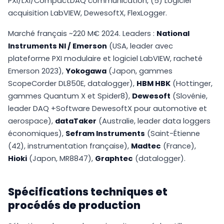
PXI/LXI/CompactDAQ communication, (5) Logiciel
acquisition LabVIEW, DewesoftX, FlexLogger.
Marché français ~220 M€ 2024. Leaders :
National
Instruments NI / Emerson
(USA, leader avec
plateforme PXI modulaire et logiciel LabVIEW, racheté
Emerson 2023),
Yokogawa
(Japon, gammes
ScopeCorder DL850E, datalogger),
HBM HBK
(Hottinger,
gammes Quantum X et Spider8),
Dewesoft
(Slovénie,
leader DAQ +Software DewesoftX pour automotive et
aerospace),
dataTaker
(Australie, leader data loggers
économiques),
Sefram Instruments
(Saint-Étienne
(42), instrumentation française),
Madtec
(France),
Hioki
(Japon, MR8847),
Graphtec
(datalogger).
Spécifications techniques et
procédés de production