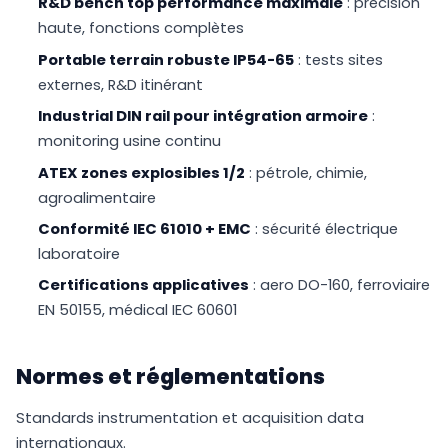
R&D bench top performance maximale
: précision
haute, fonctions complètes
Portable terrain robuste IP54-65
: tests sites
externes, R&D itinérant
Industrial DIN rail pour intégration armoire
:
monitoring usine continu
ATEX zones explosibles 1/2
: pétrole, chimie,
agroalimentaire
Conformité IEC 61010 + EMC
: sécurité électrique
laboratoire
Certifications applicatives
: aero DO-160, ferroviaire
EN 50155, médical IEC 60601
Normes et réglementations
Standards instrumentation et acquisition data
internationaux.