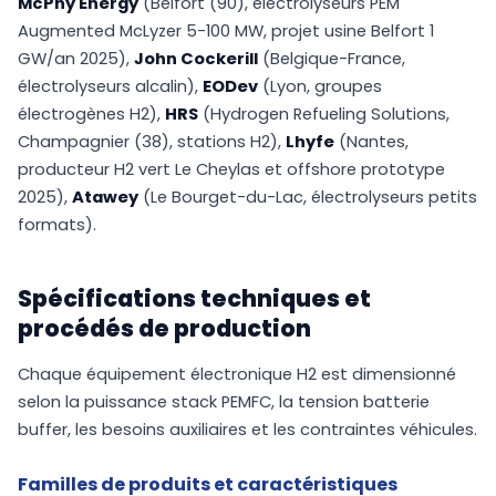
McPhy Energy
(Belfort (90), électrolyseurs PEM
Augmented McLyzer 5-100 MW, projet usine Belfort 1
GW/an 2025),
John Cockerill
(Belgique-France,
électrolyseurs alcalin),
EODev
(Lyon, groupes
électrogènes H2),
HRS
(Hydrogen Refueling Solutions,
Champagnier (38), stations H2),
Lhyfe
(Nantes,
producteur H2 vert Le Cheylas et offshore prototype
2025),
Atawey
(Le Bourget-du-Lac, électrolyseurs petits
formats).
Spécifications techniques et
procédés de production
Chaque équipement électronique H2 est dimensionné
selon la puissance stack PEMFC, la tension batterie
buffer, les besoins auxiliaires et les contraintes véhicules.
Familles de produits et caractéristiques