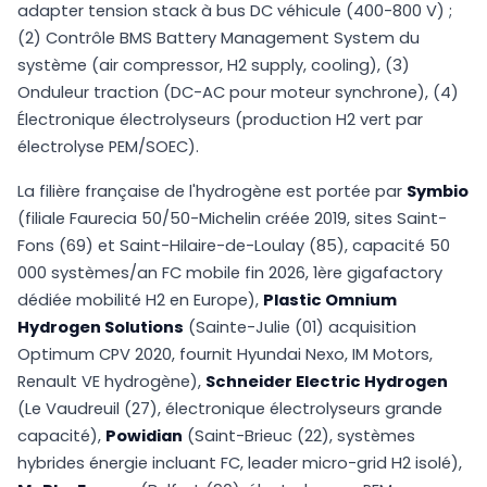
adapter tension stack à bus DC véhicule (400-800 V) ;
(2) Contrôle BMS Battery Management System du
système (air compressor, H2 supply, cooling), (3)
Onduleur traction (DC-AC pour moteur synchrone), (4)
Électronique électrolyseurs (production H2 vert par
électrolyse PEM/SOEC).
La filière française de l'hydrogène est portée par
Symbio
(filiale Faurecia 50/50-Michelin créée 2019, sites Saint-
Fons (69) et Saint-Hilaire-de-Loulay (85), capacité 50
000 systèmes/an FC mobile fin 2026, 1ère gigafactory
dédiée mobilité H2 en Europe),
Plastic Omnium
Hydrogen Solutions
(Sainte-Julie (01) acquisition
Optimum CPV 2020, fournit Hyundai Nexo, IM Motors,
Renault VE hydrogène),
Schneider Electric Hydrogen
(Le Vaudreuil (27), électronique électrolyseurs grande
capacité),
Powidian
(Saint-Brieuc (22), systèmes
hybrides énergie incluant FC, leader micro-grid H2 isolé),