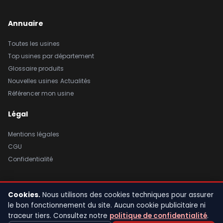
Annuaire
Toutes les usines
Top usines par département
Glossaire produits
Nouvelles usines
Actualités
Référencer mon usine
Légal
Mentions légales
CGU
Confidentialité
Cookies.
Nous utilisons des cookies techniques pour assurer
© 2026 Usine de France. Tous droits réservés. |
Mentions légales
|
le bon fonctionnement du site. Aucun cookie publicitaire ni
CGU
|
Confidentialité
traceur tiers. Consultez notre
politique de confidentialité
.
Fait avec fierté en France