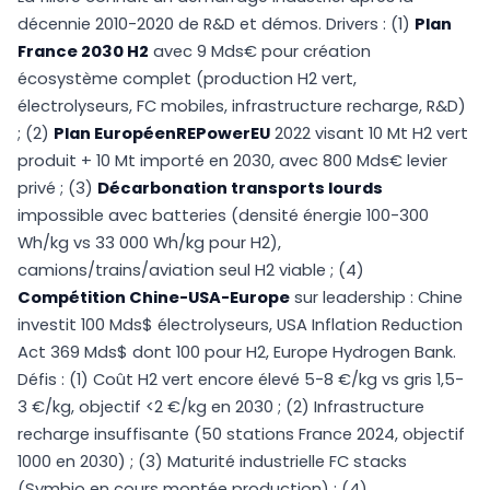
décennie 2010-2020 de R&D et démos. Drivers : (1)
Plan
France 2030 H2
avec 9 Mds€ pour création
écosystème complet (production H2 vert,
électrolyseurs, FC mobiles, infrastructure recharge, R&D)
; (2)
Plan EuropéenREPowerEU
2022 visant 10 Mt H2 vert
produit + 10 Mt importé en 2030, avec 800 Mds€ levier
privé ; (3)
Décarbonation transports lourds
impossible avec batteries (densité énergie 100-300
Wh/kg vs 33 000 Wh/kg pour H2),
camions/trains/aviation seul H2 viable ; (4)
Compétition Chine-USA-Europe
sur leadership : Chine
investit 100 Mds$ électrolyseurs, USA Inflation Reduction
Act 369 Mds$ dont 100 pour H2, Europe Hydrogen Bank.
Défis : (1) Coût H2 vert encore élevé 5-8 €/kg vs gris 1,5-
3 €/kg, objectif <2 €/kg en 2030 ; (2) Infrastructure
recharge insuffisante (50 stations France 2024, objectif
1000 en 2030) ; (3) Maturité industrielle FC stacks
(Symbio en cours montée production) ; (4)