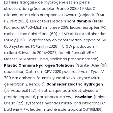
La filière française de l'hydrogène est en pleine
structuration grâce au plan France 2030 (9 Mds€
alloués) et au plan européen REPowerEU (objectif 10 Mt
H2 vert 2030). Les acteurs leaders sont
Symbio
(filiale
Faurecia 50/50-Michelin créée 2019, leader européen FC
mobile, sites Saint-Fons (69) - R&D et Saint-Hilaire-de-
Loulay (85) - gigafactory en construction, capacité 50
000 systèmes FC/an fin 2026 = 5 GW production, 1
milliard € investis 2024-2027, fournit Renault VE H2
Master, IM Motors China, Stellantis prochainement),
Plastic Omnium Hydrogen Solutions
(Sainte-Julie (01),
acquisition Optimum CPV 2020 pour réservoirs Type IV
700 bar carbone, fournit Hyundai Nexo, Toyota Mirai
génération 2, Renault),
Schneider Electric Hydrogen
(Le Vaudreuil (27), électronique pour électrolyseurs
grande capacité, partenariat McPhy),
Powidian
(Saint-
Brieuc (22), systèmes hybrides micro-grid intégrant FC +
batterie + PV, leader marché isolé tropical OUTREMER),