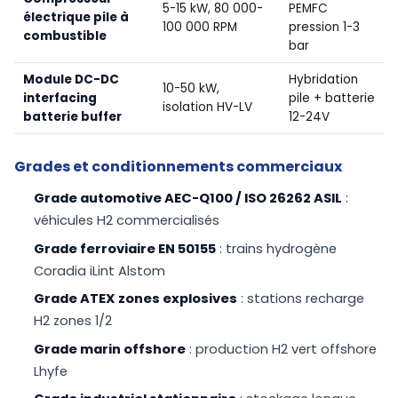
5-15 kW, 80 000-
PEMFC
électrique pile à
100 000 RPM
pression 1-3
combustible
bar
Module DC-DC
Hybridation
10-50 kW,
interfacing
pile + batterie
isolation HV-LV
batterie buffer
12-24V
Grades et conditionnements commerciaux
Grade automotive AEC-Q100 / ISO 26262 ASIL
:
véhicules H2 commercialisés
Grade ferroviaire EN 50155
: trains hydrogène
Coradia iLint Alstom
Grade ATEX zones explosives
: stations recharge
H2 zones 1/2
Grade marin offshore
: production H2 vert offshore
Lhyfe