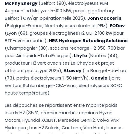
McPhy Energy
(Belfort (90), électrolyseurs PEM
Augmented McLyzer 5-100 MW, projet gigafactory
Belfort 1 GW/an opérationnelle 2025),
John Cockerill
(Belgique-France, électrolyseurs alcalin et PEM),
EODev
(Lyon (69), groupes électrogènes H2 GEH2 100 kW pour
BTP-événementiel),
HRS Hydrogen Refueling Solutions
(Champagnier (38), stations recharge H2 350-700 bar
pour Air Liquide-TotalEnergies),
Lhyfe
(Nantes (44),
producteur H2 vert avec sites Le Cheylas et projet
offshore prototype 2025),
Atawey
(Le Bourget-du-Lac
(73), petits électrolyseurs 1-50 Nm³/h),
Genvia
(joint
venture Schlumberger-CEA-Vinci, électrolyseurs SOEC
haute température).
Les débouchés se répartissent entre mobilité poids
lourds H2 (35 %, premier marché : camions Hyzon
Motors, Hyundai XCIENT, Mercedes GenH2, Volvo VNR
Hydrogen ; bus H2 Solaris, Caetano, Van Hool ; bennes