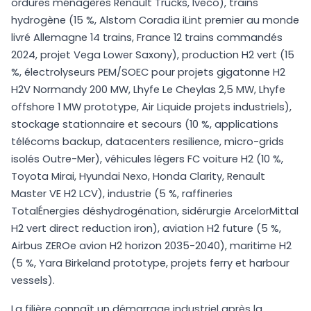
ordures ménagères Renault Trucks, Iveco), trains
hydrogène (15 %, Alstom Coradia iLint premier au monde
livré Allemagne 14 trains, France 12 trains commandés
2024, projet Vega Lower Saxony), production H2 vert (15
%, électrolyseurs PEM/SOEC pour projets gigatonne H2
H2V Normandy 200 MW, Lhyfe Le Cheylas 2,5 MW, Lhyfe
offshore 1 MW prototype, Air Liquide projets industriels),
stockage stationnaire et secours (10 %, applications
télécoms backup, datacenters resilience, micro-grids
isolés Outre-Mer), véhicules légers FC voiture H2 (10 %,
Toyota Mirai, Hyundai Nexo, Honda Clarity, Renault
Master VE H2 LCV), industrie (5 %, raffineries
TotalÉnergies déshydrogénation, sidérurgie ArcelorMittal
H2 vert direct reduction iron), aviation H2 future (5 %,
Airbus ZEROe avion H2 horizon 2035-2040), maritime H2
(5 %, Yara Birkeland prototype, projets ferry et harbour
vessels).
La filière connaît un démarrage industriel après la