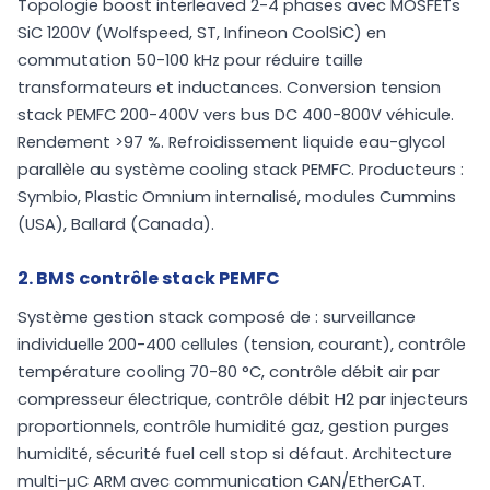
Topologie boost interleaved 2-4 phases avec MOSFETs
SiC 1200V (Wolfspeed, ST, Infineon CoolSiC) en
commutation 50-100 kHz pour réduire taille
transformateurs et inductances. Conversion tension
stack PEMFC 200-400V vers bus DC 400-800V véhicule.
Rendement >97 %. Refroidissement liquide eau-glycol
parallèle au système cooling stack PEMFC. Producteurs :
Symbio, Plastic Omnium internalisé, modules Cummins
(USA), Ballard (Canada).
2. BMS contrôle stack PEMFC
Système gestion stack composé de : surveillance
individuelle 200-400 cellules (tension, courant), contrôle
température cooling 70-80 °C, contrôle débit air par
compresseur électrique, contrôle débit H2 par injecteurs
proportionnels, contrôle humidité gaz, gestion purges
humidité, sécurité fuel cell stop si défaut. Architecture
multi-µC ARM avec communication CAN/EtherCAT.