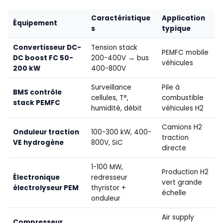
Caractéristique
Application
Équipement
s
typique
Convertisseur DC-
Tension stack
PEMFC mobile
DC boost FC 50-
200-400V → bus
véhicules
200 kW
400-800V
Surveillance
Pile à
BMS contrôle
cellules, T°,
combustible
stack PEMFC
humidité, débit
véhicules H2
Camions H2
Onduleur traction
100-300 kW, 400-
traction
VE hydrogène
800V, SiC
directe
1-100 MW,
Production H2
Électronique
redresseur
vert grande
électrolyseur PEM
thyristor +
échelle
onduleur
Air supply
Compresseur