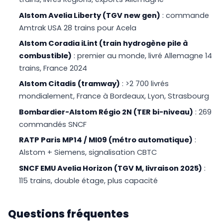
Alstom Avelia Liberty (TGV new gen)
: commande
Amtrak USA 28 trains pour Acela
Alstom Coradia iLint (train hydrogène pile à
combustible)
: premier au monde, livré Allemagne 14
trains, France 2024
Alstom Citadis (tramway)
: >2 700 livrés
mondialement, France à Bordeaux, Lyon, Strasbourg
Bombardier-Alstom Régio 2N (TER bi-niveau)
: 269
commandés SNCF
RATP Paris MP14 / MI09 (métro automatique)
:
Alstom + Siemens, signalisation CBTC
SNCF EMU Avelia Horizon (TGV M, livraison 2025)
:
115 trains, double étage, plus capacité
Questions fréquentes