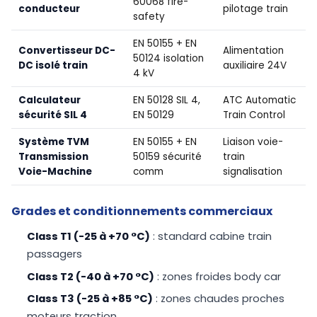
60068 fire-
conducteur
pilotage train
safety
EN 50155 + EN
Convertisseur DC-
Alimentation
50124 isolation
DC isolé train
auxiliaire 24V
4 kV
Calculateur
EN 50128 SIL 4,
ATC Automatic
sécurité SIL 4
EN 50129
Train Control
Système TVM
EN 50155 + EN
Liaison voie-
Transmission
50159 sécurité
train
Voie-Machine
comm
signalisation
Grades et conditionnements commerciaux
Class T1 (-25 à +70 °C)
: standard cabine train
passagers
Class T2 (-40 à +70 °C)
: zones froides body car
Class T3 (-25 à +85 °C)
: zones chaudes proches
moteurs traction