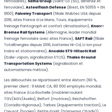
ferroviaires),
Selha Group
(Saint-Lô (50), défense et
ferroviaire),
Asteelflash Defense
(Brest, EN 50155 + EN
9100),
Faiveley Transport
(filiale Wabtec USA depuis
2016, sites France à Le Mans, Tours, équipements
freinage Pantograph et confort climatisation),
Knorr-
Bremse Rail Systems
(Allemagne, leader mondial
freinage ferroviaire avec sites France),
SAFT Rail
(filiale
TotalEnergies depuis 2016, batteries Ni-Cd, Li-ion pour
trains et stationnaires),
Ansaldo STS-Hitachi Rail
(Italie-Japon, signalisation ETCS),
Thales Ground
Transportation Systems
(signalisation et
automatismes métros).
Les débouchés se répartissent entre Alstom (60 %,
premier client : 9 Mds€ CA, 80 000 employés mondial,
sites France à La Rochelle (matériel roulant
TGV/AGV/Avelia), Belfort (motrices), Reichshoffen
(Coradia régionaux), Tarbes (équipements traction), Le
Creusot (bogies), Petite-Forêt (tramways Citadis)),