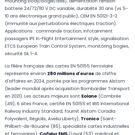
mounting body/bogie/axle), alimentation tension
batterie 24/72/110 V DC variable, durabilité 30 ans (vs 5-
10 ans électronique grand public), CEM EN 50121-3-2
(immunité aux perturbations électriques traction).
Applications : commande traction, infotainment
passagers IFE In-Flight Entertainment style, signalisation
ETCS European Train Control System, monitoring bogies,
sécurité SIL 1-4.
La filière française des cartes EN 50155 ferroviaire
représente environ
280 millions d'euros
de chiffre
d'affaires en 2024, portée par les programmes Alstom
(leader mondial après acquisition Bombardier Transport
en 2021). Les acteurs majeurs sont
Eolane
(Combrée
(49), 6 sites France, certifié EN 50155 et IRIS International
Railway Industry Standard, fournit Alstom Coradia
Polyvalent, Régiolis, Avelia Liberty),
Tronico
(Saint-
Philbert-de-Bouaine (85), spécialiste cartes industrielles
et ferroviaires),
Cofidur EMS
(Laval (53), médical et