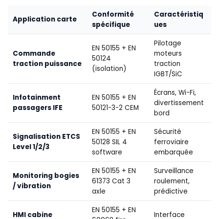
Conformité
Caractéristiq
Application carte
spécifique
ues
Pilotage
EN 50155 + EN
Commande
moteurs
50124
traction puissance
traction
(isolation)
IGBT/SiC
Écrans, Wi-Fi,
Infotainment
EN 50155 + EN
divertissement
passagers IFE
50121-3-2 CEM
bord
EN 50155 + EN
Sécurité
Signalisation ETCS
50128 SIL 4
ferroviaire
Level 1/2/3
software
embarquée
EN 50155 + EN
Surveillance
Monitoring bogies
61373 Cat 3
roulement,
/ vibration
axle
prédictive
EN 50155 + EN
HMI cabine
Interface