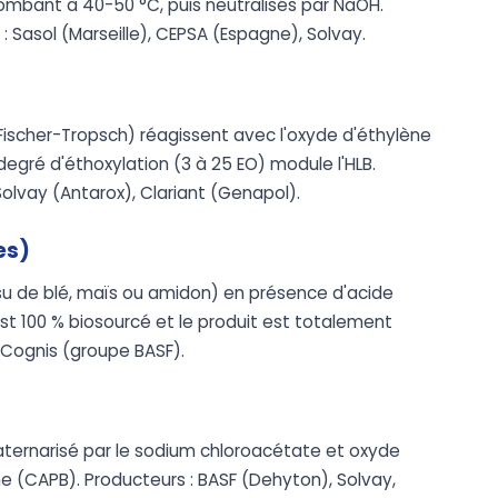
tombant à 40-50 °C, puis neutralisés par NaOH.
: Sasol (Marseille), CEPSA (Espagne), Solvay.
Fischer-Tropsch) réagissent avec l'oxyde d'éthylène
degré d'éthoxylation (3 à 25 EO) module l'HLB.
 Solvay (Antarox), Clariant (Genapol).
es)
ssu de blé, maïs ou amidon) en présence d'acide
est 100 % biosourcé et le produit est totalement
 Cognis (groupe BASF).
ternarisé par le sodium chloroacétate et oxyde
 (CAPB). Producteurs : BASF (Dehyton), Solvay,