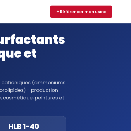
Référencer mon usine
surfactants
que et
®), cationiques (ammoniums
rolipides) - production
, cosmétique, peintures et
HLB 1-40