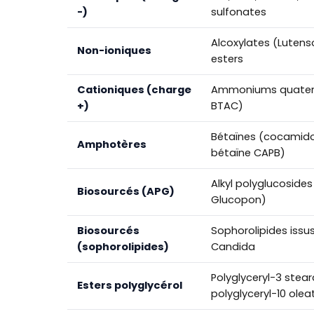
-)
sulfonates
Alcoxylates (Lutenso
Non-ioniques
esters
Cationiques (charge
Ammoniums quatern
+)
BTAC)
Bétaïnes (cocamid
Amphotères
bétaïne CAPB)
Alkyl polyglucosides
Biosourcés (APG)
Glucopon)
Biosourcés
Sophorolipides issus
(sophorolipides)
Candida
Polyglyceryl-3 stear
Esters polyglycérol
polyglyceryl-10 olea