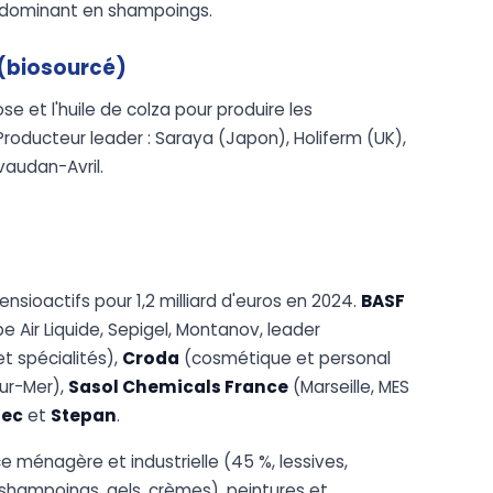
, dominant en shampoings.
 (biosourcé)
 et l'huile de colza pour produire les
 Producteur leader : Saraya (Japon), Holiferm (UK),
vaudan-Avril.
ensioactifs pour 1,2 milliard d'euros en 2024.
BASF
e Air Liquide, Sepigel, Montanov, leader
t spécialités),
Croda
(cosmétique et personal
ur-Mer),
Sasol Chemicals France
(Marseille, MES
pec
et
Stepan
.
 ménagère et industrielle (45 %, lessives,
 shampoings, gels, crèmes), peintures et