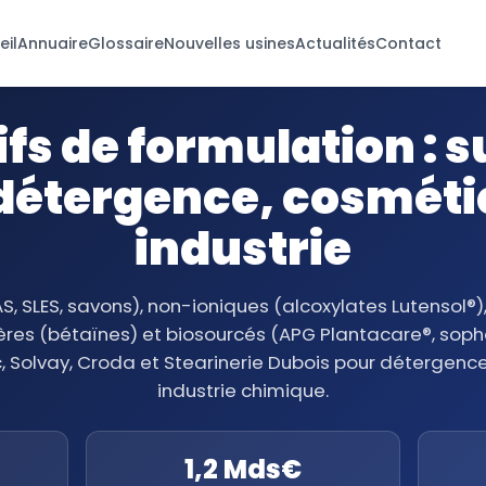
eil
Annuaire
Glossaire
Nouvelles usines
Actualités
Contact
fs de formulation : 
détergence, cosméti
industrie
S, SLES, savons), non-ioniques (alcoxylates Lutensol
res (bétaïnes) et biosourcés (APG Plantacare®, sopho
c, Solvay, Croda et Stearinerie Dubois pour détergence
industrie chimique.
1,2 Mds€