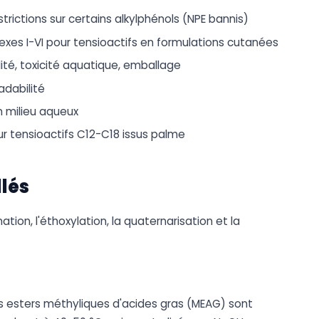
trictions sur certains alkylphénols (NPE bannis)
exes I-VI pour tensioactifs en formulations cutanées
lité, toxicité aquatique, emballage
adabilité
n milieu aqueux
our tensioactifs C12-C18 issus palme
llés
tion, l'éthoxylation, la quaternarisation et la
les esters méthyliques d'acides gras (MEAG) sont