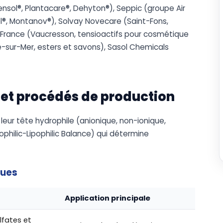
nsol®, Plantacare®, Dehyton®), Seppic (groupe Air
el®, Montanov®), Solvay Novecare (Saint-Fons,
a France (Vaucresson, tensioactifs pour cosmétique
e-sur-Mer, esters et savons), Sasol Chemicals
 et procédés de production
 leur tête hydrophile (anionique, non-ionique,
philic-Lipophilic Balance) qui détermine
ques
Application principale
lfates et