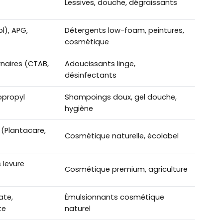
Lessives, douche, dégraissants
l), APG,
Détergents low-foam, peintures,
cosmétique
aires (CTAB,
Adoucissants linge,
désinfectants
opropyl
Shampoings doux, gel douche,
hygiène
 (Plantacare,
Cosmétique naturelle, écolabel
 levure
Cosmétique premium, agriculture
ate,
Émulsionnants cosmétique
te
naturel