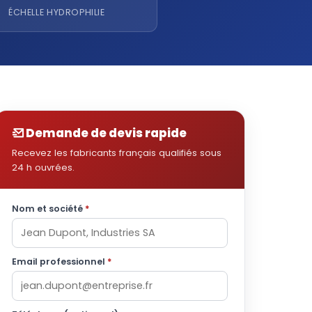
ÉCHELLE HYDROPHILIE
Demande de devis rapide
Recevez les fabricants français qualifiés sous
24 h ouvrées.
Nom et société
*
Email professionnel
*