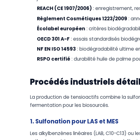
REACH (CE 1907/2006)
: enregistrement, res
Règlement Cosmétiques 1223/2009
: ann
Écolabel européen
: critères biodégradabi
OECD 301 A-F
: essais standardisés biodégr
NF EN ISO 14593
: biodégradabilité ultime e
RSPO certifié
: durabilité huile de palme p
Procédés industriels détai
La production de tensioactifs combine la sulfona
fermentation pour les biosourcés.
1. Sulfonation pour LAS et MES
Les alkylbenzènes linéaires (LAB, C10-C13) ou 