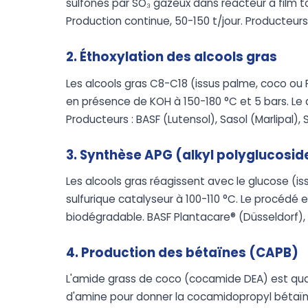
sulfonés par SO₃ gazeux dans réacteur à film 
Production continue, 50-150 t/jour. Producteurs 
2. Éthoxylation des alcools gras
Les alcools gras C8-C18 (issus palme, coco ou 
en présence de KOH à 150-180 °C et 5 bars. Le 
Producteurs : BASF (Lutensol), Sasol (Marlipal),
3. Synthèse APG (alkyl polyglucosid
Les alcools gras réagissent avec le glucose (i
sulfurique catalyseur à 100-110 °C. Le procédé 
biodégradable. BASF Plantacare® (Düsseldorf),
4. Production des bétaïnes (CAPB)
L'amide grass de coco (cocamide DEA) est qua
d'amine pour donner la cocamidopropyl bétaïne