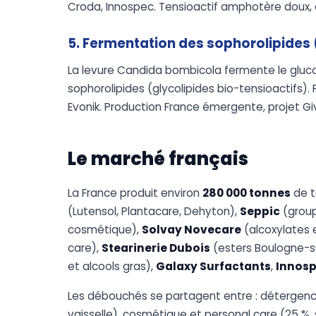
Croda, Innospec. Tensioactif amphotère doux
5. Fermentation des sophorolipides
La levure Candida bombicola fermente le glucose
sophorolipides (glycolipides bio-tensioactifs).
Evonik. Production France émergente, projet Gi
Le marché français
La France produit environ
280 000 tonnes
de t
(Lutensol, Plantacare, Dehyton),
Seppic
(group
cosmétique),
Solvay Novecare
(alcoxylates e
care),
Stearinerie Dubois
(esters Boulogne-s
et alcools gras),
Galaxy Surfactants
,
Innos
Les débouchés se partagent entre : détergence
vaisselle), cosmétique et personal care (25 %,