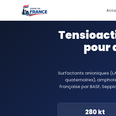
Accu
Tensioacti
pour 
Surfactants anioniques (LA
quaternaires), amphotè
française par BASF, Seppi
280 kt