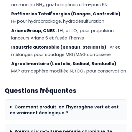
ammoniac NH₃, gaz halogènes ultra-purs 6N
Raffineries TotalÉnergies (Donges, Gonfreville)
:
H₂ pour hydrocrackage, hydrodésulfuration
ArianeGroup, CNES
: LH₂ et LO₂ pour propulsion
lanceurs Ariane 6 et fusée Themis
Industrie automobile (Renault, Stellantis)
: Ar et
mélanges pour soudage MIG/MAG carrosserie
Agroalimentaire (Lactalis, Sodiaal, Bonduelle)
:
MAP atmosphère modifiée N₂/CO₂ pour conservation
Questions fréquentes
Comment produit-on l'hydrogène vert et est-
ce vraiment écologique ?
Pourquoi y a-t-il une pénurie chronique de