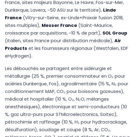
France, sites majeurs Bayonne, Le Havre, Fos-sur-Mer,
Dunkerque, Lavera, ~50 ASU sur le territoire),
Linde
France
(Vitry-sur-Seine, ex-Linde+Praxair fusion 2018,
sites multiples),
Messer France
(Saint-Maurice,
croissance par acquisitions, ~10 % de part),
SOL Group
(italien, sites France pour distribution médicale),
Air
Products
et les fournisseurs régionaux (Westfalen, EDF
eHydrogen).
Les débouchés se partagent entre sidérurgie et
métallurgie (25 %, premier consommateur en O₂ pour
aciéries Dunkerque, Fos), agroalimentaire (15 %, N₂ pour
conditionnement MAP, CO₂ pour boissons gazeuses),
médical et hospitalier (10 %, O₂, N₂O, mélanges
anesthésiques), électronique et semi-conducteurs (10
%, gaz ultra-purs pour STMicroelectronics, Soitec),
pétrochimie et raffinage (10 %, H₂ pour hydrocrackage,
désulfuration), soudage et coupe (8 %, Ar, CO₂,