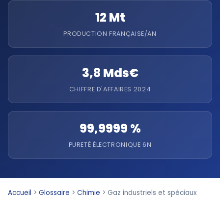
12 Mt
PRODUCTION FRANÇAISE/AN
3,8 Mds€
CHIFFRE D'AFFAIRES 2024
99,9999 %
PURETÉ ÉLECTRONIQUE 6N
Accueil
>
Glossaire
>
Chimie
>
Gaz industriels et spéciaux