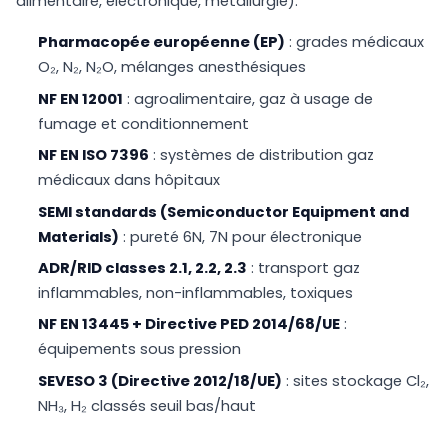
alimentaire, électronique, métallurgie).
Pharmacopée européenne (EP)
: grades médicaux
O₂, N₂, N₂O, mélanges anesthésiques
NF EN 12001
: agroalimentaire, gaz à usage de
fumage et conditionnement
NF EN ISO 7396
: systèmes de distribution gaz
médicaux dans hôpitaux
SEMI standards (Semiconductor Equipment and
Materials)
: pureté 6N, 7N pour électronique
ADR/RID classes 2.1, 2.2, 2.3
: transport gaz
inflammables, non-inflammables, toxiques
NF EN 13445 + Directive PED 2014/68/UE
:
équipements sous pression
SEVESO 3 (Directive 2012/18/UE)
: sites stockage Cl₂,
NH₃, H₂ classés seuil bas/haut