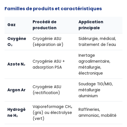
Familles de produits et caractéristiques
Procédé de
Application
Gaz
production
principale
Oxygène
Cryogénie ASU
Sidérurgie, médical,
O₂
(séparation air)
traitement de l'eau
Inertage
Cryogénie ASU +
agroalimentaire,
Azote N₂
adsorption PSA
métallurgie,
électronique
Soudage TIG/MIG,
Cryogénie ASU
Argon Ar
métallurgie
(rectification)
aluminium
Vaporeformage CH₄
Hydrogè
Raffineries,
(gris) ou électrolyse
ne H₂
ammoniac, mobilité
(vert)