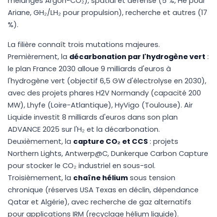
mélanges Argon-CO₂), spatial et défense (5 %, He pour
Ariane, GH₂/LH₂ pour propulsion), recherche et autres (17
%).
La filière connaît trois mutations majeures.
Premièrement, la
décarbonation par l'hydrogène vert
:
le plan France 2030 alloue 9 milliards d'euros à
l'hydrogène vert (objectif 6,5 GW d'électrolyse en 2030),
avec des projets phares H2V Normandy (capacité 200
MW), Lhyfe (Loire-Atlantique), HyVigo (Toulouse). Air
Liquide investit 8 milliards d'euros dans son plan
ADVANCE 2025 sur l'H₂ et la décarbonation.
Deuxièmement, la
capture CO₂ et CCS
: projets
Northern Lights, Antwerp@C, Dunkerque Carbon Capture
pour stocker le CO₂ industriel en sous-sol.
Troisièmement, la
chaîne hélium
sous tension
chronique (réserves USA Texas en déclin, dépendance
Qatar et Algérie), avec recherche de gaz alternatifs
pour applications IRM (recyclage hélium liquide).