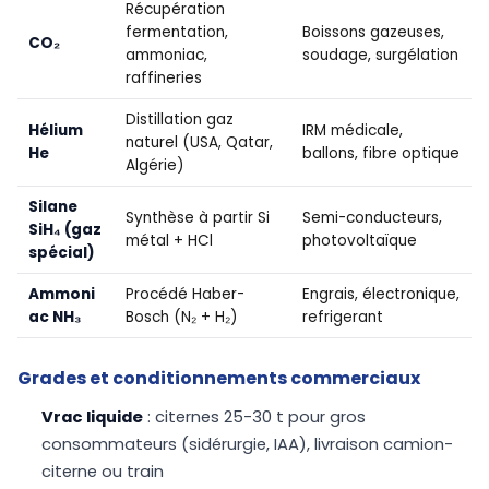
Récupération
fermentation,
Boissons gazeuses,
CO₂
ammoniac,
soudage, surgélation
raffineries
Distillation gaz
Hélium
IRM médicale,
naturel (USA, Qatar,
He
ballons, fibre optique
Algérie)
Silane
Synthèse à partir Si
Semi-conducteurs,
SiH₄ (gaz
métal + HCl
photovoltaïque
spécial)
Ammoni
Procédé Haber-
Engrais, électronique,
ac NH₃
Bosch (N₂ + H₂)
refrigerant
Grades et conditionnements commerciaux
Vrac liquide
: citernes 25-30 t pour gros
consommateurs (sidérurgie, IAA), livraison camion-
citerne ou train