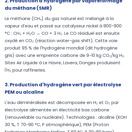
2. Production d'hydrogène par vaporeformage
du méthane (SMR)
Le méthane (CH₄) du gaz naturel est mélangé à la
vapeur d'eau et passé sur catalyseur nickel à 800-900
°C : CH₄ + H₂O → CO + 3 H₂. Le CO résiduel est ensuite
oxydé en CO₂ (réaction water-gas shift). Cette voie
produit 95 % de l'hydrogène mondial (dit hydrogène
gris) avec une empreinte carbone de 9-10 kg CO₂/kg H₂.
Sites Air Liquide à Le Havre, Lavera, Donges produisent
l'H₂ pour raffineries.
3. Production d'hydrogène vert par électrolyse
PEM ou alcaline
L'eau déminéralisée est décomposée en H₂ et O₂ par
électrolyse alimentée en électricité bas carbone
(renouvelable ou nucléaire). Technologies : alcaline (KOH
30 %, T 70-90 °C, P atmosphérique), PEM (Proton