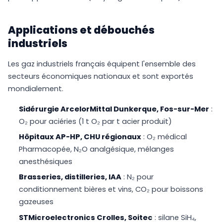
Applications et débouchés
industriels
Les gaz industriels français équipent l'ensemble des
secteurs économiques nationaux et sont exportés
mondialement.
Sidérurgie ArcelorMittal Dunkerque, Fos-sur-Mer
:
O₂ pour aciéries (1 t O₂ par t acier produit)
Hôpitaux AP-HP, CHU régionaux
: O₂ médical
Pharmacopée, N₂O analgésique, mélanges
anesthésiques
Brasseries, distilleries, IAA
: N₂ pour
conditionnement bières et vins, CO₂ pour boissons
gazeuses
STMicroelectronics Crolles, Soitec
: silane SiH₄,