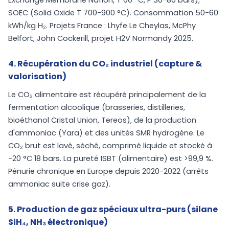
Exchange Membrane Nafion, T 60 °C, P 30-80 bars),
SOEC (Solid Oxide T 700-900 °C). Consommation 50-60
kWh/kg H₂. Projets France : Lhyfe Le Cheylas, McPhy
Belfort, John Cockerill, projet H2V Normandy 2025.
4. Récupération du CO₂ industriel (capture &
valorisation)
Le CO₂ alimentaire est récupéré principalement de la
fermentation alcoolique (brasseries, distilleries,
bioéthanol Cristal Union, Tereos), de la production
d'ammoniac (Yara) et des unités SMR hydrogène. Le
CO₂ brut est lavé, séché, comprimé liquide et stocké à
-20 °C 18 bars. La pureté ISBT (alimentaire) est >99,9 %.
Pénurie chronique en Europe depuis 2020-2022 (arrêts
ammoniac suite crise gaz).
5. Production de gaz spéciaux ultra-purs (silane
SiH₄, NH₃ électronique)