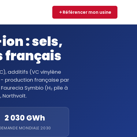
Référencer mon usine
ion : sels,
s français
C), additifs (VC vinylène
 - production française par
Faurecia Symbio (H₂ pile à
 Northvolt.
2 030 GWh
DEMANDE MONDIALE 2030