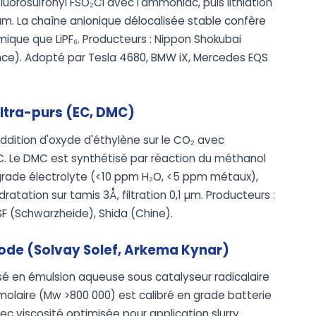
fluorosulfonyl FSO₂Cl avec l'ammoniac, puis lithiation
um. La chaîne anionique délocalisée stable confère
mique que LiPF₆. Producteurs : Nippon Shokubai
ce). Adopté par Tesla 4680, BMW iX, Mercedes EQS
ltra-purs (EC, DMC)
ddition d'oxyde d'éthylène sur le CO₂ avec
. Le DMC est synthétisé par réaction du méthanol
rade électrolyte (<10 ppm H₂O, <5 ppm métaux),
dratation sur tamis 3Å, filtration 0,1 µm. Producteurs :
SF (Schwarzheide), Shida (Chine).
hode (Solvay Solef, Arkema Kynar)
sé en émulsion aqueuse sous catalyseur radicalaire
molaire (Mw >800 000) est calibré en grade batterie
c viscosité optimisée pour application slurry