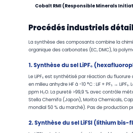
Cobalt RMI (Responsible Minerals Initia
Procédés industriels détai
La synthèse des composants combine la chimie in
organique des carbonates (EC, DMC), la polymé
1. Synthèse du sel LiPF₆ (hexafluoro
Le LiPF₆ est synthétisé par réaction du fluorure
en milieu anhydre HF à -10 °C : LiF + PF₅ → LiPF₆.
ppm H₂O. La pureté >99,9 % avec contrôle métau
Stella Chemifa (Japon), Morita Chemicals, Cap
mondial 50 % du marché). Pas de production pr
2. Synthèse du sel LiFSI (lithium bis