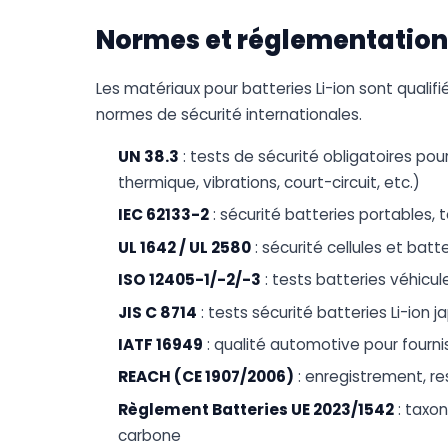
Normes et réglementation
Les matériaux pour batteries Li-ion sont qualif
normes de sécurité internationales.
UN 38.3
: tests de sécurité obligatoires pour
thermique, vibrations, court-circuit, etc.)
IEC 62133-2
: sécurité batteries portables, 
UL 1642 / UL 2580
: sécurité cellules et batt
ISO 12405-1/-2/-3
: tests batteries véhicul
JIS C 8714
: tests sécurité batteries Li-ion 
IATF 16949
: qualité automotive pour fourni
REACH (CE 1907/2006)
: enregistrement, re
Règlement Batteries UE 2023/1542
: taxon
carbone