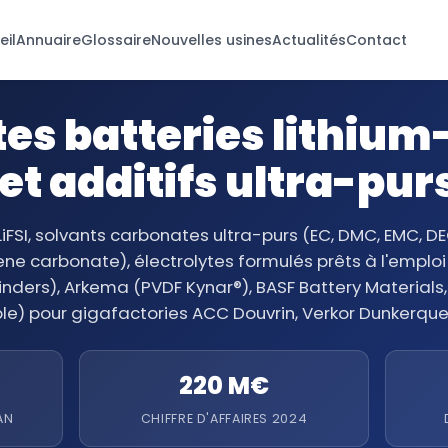
eil
Annuaire
Glossaire
Nouvelles usines
Actualités
Contact
es batteries lithium-
et additifs ultra-pur
 LiFSI, solvants carbonates ultra-purs (EC, DMC, EMC, DE
ene carbonate), électrolytes formulés prêts à l'emploi
ders), Arkema (PVDF Kynar®), BASF Battery Materials, 
e) pour gigafactories ACC Douvrin, Verkor Dunkerque,
220 M€
AN
CHIFFRE D'AFFAIRES 2024