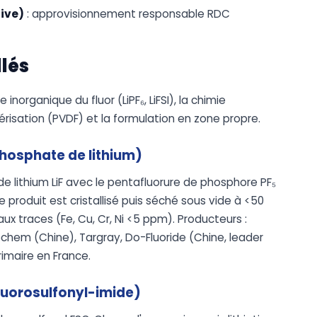
tive)
: approvisionnement responsable RDC
llés
organique du fluor (LiPF₆, LiFSI), la chimie
risation (PVDF) et la formulation en zone propre.
phosphate de lithium)
 de lithium LiF avec le pentafluorure de phosphore PF₅
 Le produit est cristallisé puis séché sous vide à <50
x traces (Fe, Cu, Cr, Ni <5 ppm). Producteurs :
chem (Chine), Targray, Do-Fluoride (Chine, leader
imaire en France.
-fluorosulfonyl-imide)