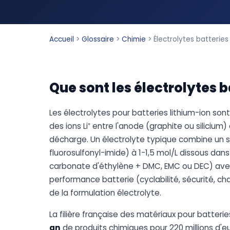
Accueil
>
Glossaire
>
Chimie
>
Électrolytes batteries
Que sont les électrolytes b
Les électrolytes pour batteries lithium-ion sont
des ions Li⁺ entre l'anode (graphite ou silicium)
décharge. Un électrolyte typique combine un sel 
fluorosulfonyl-imide) à 1-1,5 mol/L dissous d
carbonate d'éthylène + DMC, EMC ou DEC) avec 1
performance batterie (cyclabilité, sécurité, 
de la formulation électrolyte.
La filière française des matériaux pour batteri
an
de produits chimiques pour 220 millions d'eu