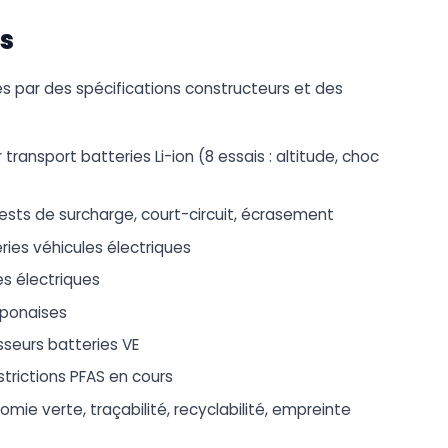
s
iés par des spécifications constructeurs et des
 transport batteries Li-ion (8 essais : altitude, choc
tests de surcharge, court-circuit, écrasement
eries véhicules électriques
es électriques
japonaises
sseurs batteries VE
strictions PFAS en cours
omie verte, traçabilité, recyclabilité, empreinte