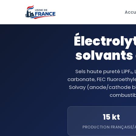
Accu
Électrolyt
solvants 
Sels haute pureté LiPF₆,
carbonate, FEC fluoroethyl
Solvay (anode/cathode bin
combustibl
15 kt
PRODUCTION FRANÇAISE/