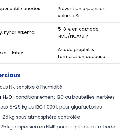
dispensable anodes
Prévention expansion
volume Si
5-8 % en cathode
y, Kynar Arkema
NMC/NCA/LFP
Anode graphite,
ose + latex
formulation aqueuse
erciaux
us N₂, sensible à l'humidité
m H₂O
: conditionnement IBC ou bouteilles inertées
eaux 5-25 kg ou IBC 1 000 L pour gigafactories
 1-25 kg sous atmosphère contrôlée
 25 kg, dispersion en NMP pour application cathode