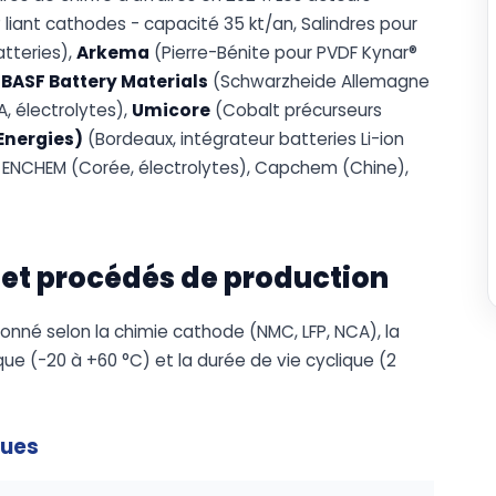
liant cathodes - capacité 35 kt/an, Salindres pour
atteries),
Arkema
(Pierre-Bénite pour PVDF Kynar®
,
BASF Battery Materials
(Schwarzheide Allemagne
 électrolytes),
Umicore
(Cobalt précurseurs
lEnergies)
(Bordeaux, intégrateur batteries Li-ion
aux ENCHEM (Corée, électrolytes), Capchem (Chine),
 et procédés de production
onné selon la chimie cathode (NMC, LFP, NCA), la
que (-20 à +60 °C) et la durée de vie cyclique (2
ques