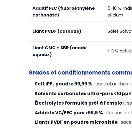
Additif FEC (fluoroéthylène
5-10 %, in
carbonate)
silicium
Liant PVDF (cathode)
Solef Solva
Liant CMC + SBR (anode
1-3 % cellul
aqueux)
Grades et conditionnements comm
Sel LiPF₆ poudre 99,99 %
: sacs étanches so
Solvants carbonates ultra-purs <10 pp
Électrolytes formulés prêt à l'emploi
: s
Additifs VC/FEC purs >99,9 %
: flacons de
Liants PVDF en poudre micronisée
: sacs