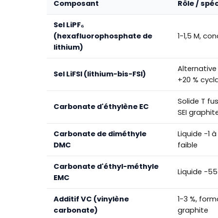
Composant
Rôle / spé
Sel LiPF₆
(hexafluorophosphate de
1-1,5 M, co
lithium)
Alternativ
Sel LiFSI (lithium-bis-FSI)
+20 % cycla
Solide T fu
Carbonate d'éthylène EC
SEI graphit
Carbonate de diméthyle
Liquide -1 à
DMC
faible
Carbonate d'éthyl-méthyle
Liquide -55
EMC
Additif VC (vinylène
1-3 %, form
carbonate)
graphite