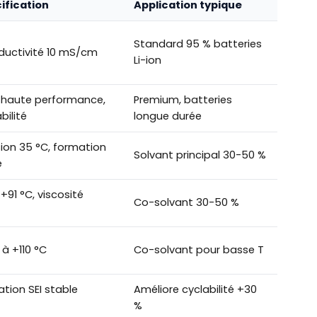
cification
Application typique
Standard 95 % batteries
nductivité 10 mS/cm
Li-ion
e haute performance,
Premium, batteries
bilité
longue durée
sion 35 °C, formation
Solvant principal 30-50 %
e
 +91 °C, viscosité
Co-solvant 30-50 %
 à +110 °C
Co-solvant pour basse T
ation SEI stable
Améliore cyclabilité +30
%