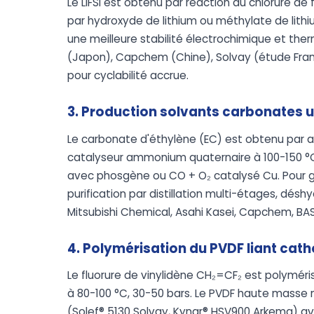
Le LiFSI est obtenu par réaction du chlorure de 
par hydroxyde de lithium ou méthylate de lithi
une meilleure stabilité électrochimique et ther
(Japon), Capchem (Chine), Solvay (étude Fran
pour cyclabilité accrue.
3. Production solvants carbonates u
Le carbonate d'éthylène (EC) est obtenu par a
catalyseur ammonium quaternaire à 100-150 °C
avec phosgène ou CO + O₂ catalysé Cu. Pour g
purification par distillation multi-étages, déshy
Mitsubishi Chemical, Asahi Kasei, Capchem, BA
4. Polymérisation du PVDF liant cat
Le fluorure de vinylidène CH₂=CF₂ est polyméri
à 80-100 °C, 30-50 bars. Le PVDF haute masse 
(Solef® 5130 Solvay, Kynar® HSV900 Arkema) ave