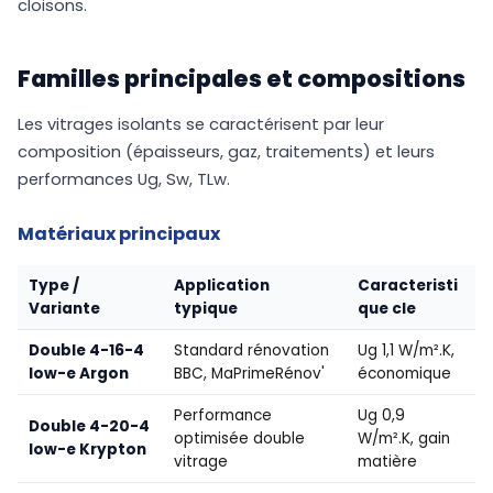
cloisons.
Familles principales et compositions
Les vitrages isolants se caractérisent par leur
composition (épaisseurs, gaz, traitements) et leurs
performances Ug, Sw, TLw.
Matériaux principaux
Type /
Application
Caracteristi
Variante
typique
que cle
Double 4-16-4
Standard rénovation
Ug 1,1 W/m².K,
low-e Argon
BBC, MaPrimeRénov'
économique
Performance
Ug 0,9
Double 4-20-4
optimisée double
W/m².K, gain
low-e Krypton
vitrage
matière