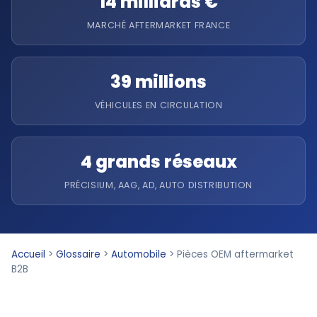
14 milliards €
MARCHÉ AFTERMARKET FRANCE
39 millions
VÉHICULES EN CIRCULATION
4 grands réseaux
PRÉCISIUM, AAG, AD, AUTO DISTRIBUTION
Accueil
>
Glossaire
>
Automobile
>
Pièces OEM aftermarket
B2B