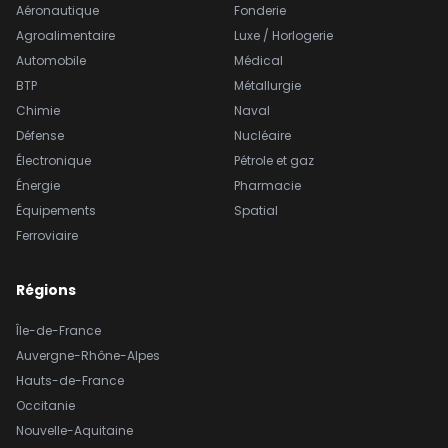
Aéronautique
Fonderie
Agroalimentaire
Luxe / Horlogerie
Automobile
Médical
BTP
Métallurgie
Chimie
Naval
Défense
Nucléaire
Électronique
Pétrole et gaz
Énergie
Pharmacie
Équipements
Spatial
Ferroviaire
Régions
Île-de-France
Auvergne-Rhône-Alpes
Hauts-de-France
Occitanie
Nouvelle-Aquitaine