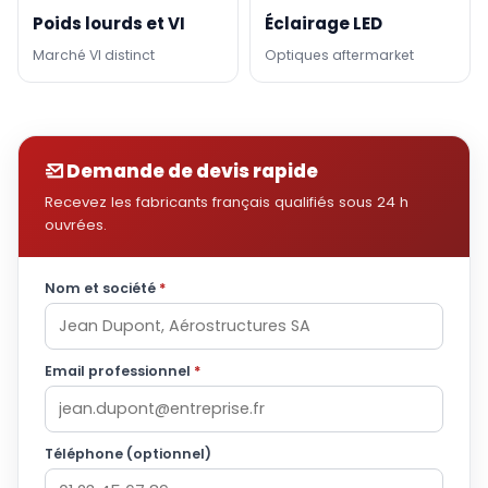
Poids lourds et VI
Éclairage LED
Marché VI distinct
Optiques aftermarket
Demande de devis rapide
Recevez les fabricants français qualifiés sous 24 h
ouvrées.
Nom et société
*
Email professionnel
*
Téléphone (optionnel)