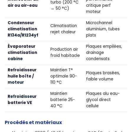
turbo (200 °C
air ou air-eau
critique perf
→ 50 °C)
moteur
Condenseur
Microchannel
Climatisation
climatisation
aluminium, tubes
rejet chaleur
R134a/R1234yf
plats
Évaporateur
Plaques empilées,
Production air
climatisation
drainage
froid habitacle
cabine
condensats
Refroidisseur
Maintien T°
Plaques brasées,
huile boîte /
optimale 90-
faible volume
moteur
110 °C
Maintien
Plaques alu eau-
Refroidisseur
batterie 25-
glycol direct
batterie VE
40 °C
cellule
Procédés et matériaux