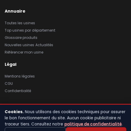
Annuaire
Toutes les usines
Top usines par département
Glossaire produits
Nouvelles usines
Actualités
Référencer mon usine
Légal
Mentions légales
CGU
Confidentialité
Cookies.
Nous utilisons des cookies techniques pour assurer
© 2026 Usine de France. Tous droits réservés. |
Mentions légales
|
le bon fonctionnement du site. Aucun cookie publicitaire ni
CGU
|
Confidentialité
traceur tiers. Consultez notre
politique de confidentialité
.
Fait avec fierté en France