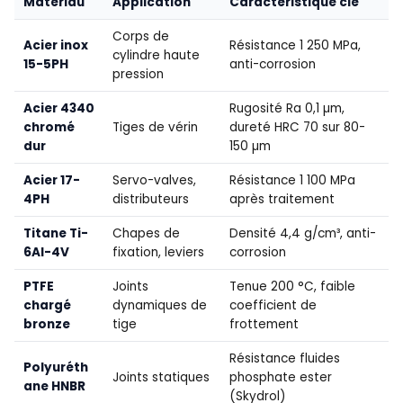
Matériau
Application
Caractéristique clé
Corps de
Acier inox
Résistance 1 250 MPa,
cylindre haute
15-5PH
anti-corrosion
pression
Acier 4340
Rugosité Ra 0,1 µm,
chromé
Tiges de vérin
dureté HRC 70 sur 80-
dur
150 µm
Acier 17-
Servo-valves,
Résistance 1 100 MPa
4PH
distributeurs
après traitement
Titane Ti-
Chapes de
Densité 4,4 g/cm³, anti-
6Al-4V
fixation, leviers
corrosion
PTFE
Joints
Tenue 200 °C, faible
chargé
dynamiques de
coefficient de
bronze
tige
frottement
Résistance fluides
Polyuréth
Joints statiques
phosphate ester
ane HNBR
(Skydrol)