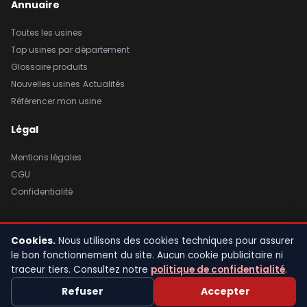
Annuaire
Toutes les usines
Top usines par département
Glossaire produits
Nouvelles usines
Actualités
Référencer mon usine
Légal
Mentions légales
CGU
Confidentialité
Cookies.
Nous utilisons des cookies techniques pour assurer
© 2026 Usine de France. Tous droits réservés. |
Mentions légales
|
le bon fonctionnement du site. Aucun cookie publicitaire ni
CGU
|
Confidentialité
traceur tiers. Consultez notre
politique de confidentialité
.
Fait avec fierté en France
Refuser
Accepter